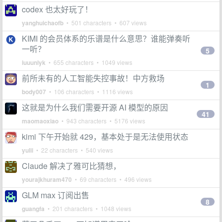
codex 也太好玩了！
yanghuichaofb
• 501 characters • 607 views
KIMI 的会员体系的乐谱是什么意思？谁能弹奏听
一听？
5
iuuunlyk
• 655 characters • 1049 views
前所未有的人工智能失控事故！中方救场
1
body007
• 106 characters • 1116 views
这就是为什么我们需要开源 AI 模型的原因
41
maomaoxiao
• 943 characters • 5176 views
kimi 下午开始就 429，基本处于是无法使用状态
yulii
• 22 characters • 540 views
Claude 解决了雅可比猜想，
yourajkhuram470
• 69 characters • 496 views
GLM max 订阅出售
8
guangfa
• 201 characters • 1048 views