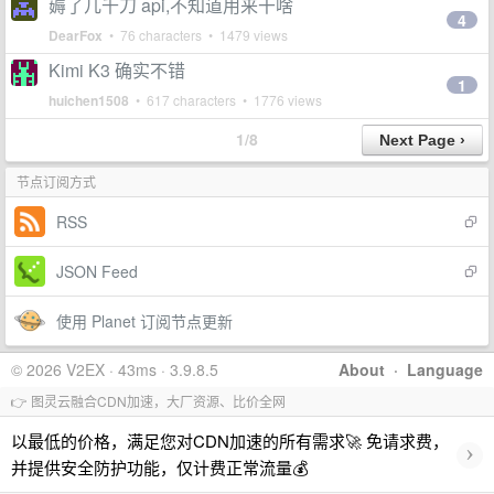
薅了几千刀 api,不知道用来干啥
4
DearFox
• 76 characters • 1479 views
Kimi K3 确实不错
1
huichen1508
• 617 characters • 1776 views
1/8
节点订阅方式
RSS
JSON Feed
使用 Planet 订阅节点更新
© 2026 V2EX · 43ms · 3.9.8.5
About
·
Language
👉 图灵云融合CDN加速，大厂资源、比价全网
以最低的价格，满足您对CDN加速的所有需求🚀 免请求费，
›
并提供安全防护功能，仅计费正常流量💰