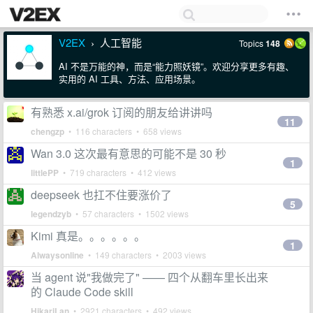
V2EX
人工智能
Topics
148
›
AI 不是万能的神，而是“能力照妖镜”。欢迎分享更多有趣、
实用的 AI 工具、方法、应用场景。
有熟悉 x.ai/grok 订阅的朋友给讲讲吗
11
chengzp
• 116 characters • 658 views
Wan 3.0 这次最有意思的可能不是 30 秒
1
littlePP
• 719 characters • 412 views
deepseek 也扛不住要涨价了
5
legendzyb
• 57 characters • 1502 views
Kimi 真是。。。。。。
1
Alwaysonline
• 149 characters • 2003 views
当 agent 说"我做完了" —— 四个从翻车里长出来
的 Claude Code skill
HikariLan
• 2921 characters • 492 views