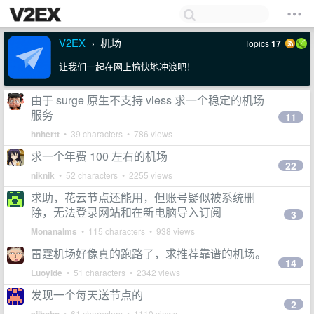
V2EX
机场
Topics
17
›
让我们一起在网上愉快地冲浪吧！
由于 surge 原生不支持 vless 求一个稳定的机场
服务
11
hnhertt
• 39 characters • 786 views
求一个年费 100 左右的机场
22
niknik
• 52 characters • 2255 views
求助，花云节点还能用，但账号疑似被系统删
除，无法登录网站和在新电脑导入订阅
3
Monanalms
• 115 characters • 938 views
雷霆机场好像真的跑路了，求推荐靠谱的机场。
14
Luoyide
• 51 characters • 2342 views
发现一个每天送节点的
2
• 61 characters • 1110 views