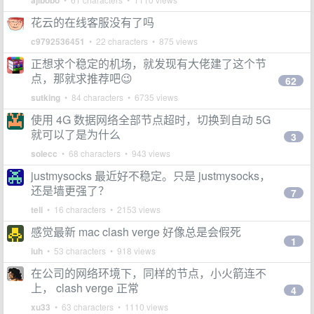
ajibobo
花云的在线客服没有了吗
c9792536451
• 22 characters • 875 views
正想求个稳定的机场，就发现有大佬建了这个节
点，那就求推荐吧😉
62
sutking
• 84 characters • 6735 views
使用 4G 数据网络全部节点超时，切换到自动 5G
就可以了是为什么
3
solecc
• 68 characters • 943 views
justmysocks 最近好不稳定。只是 justmysocks，
还是墙更强了？
7
teli
• 16 characters • 2153 views
感觉最新 mac clash verge 好像总是会假死
1
iuh
• 53 characters • 918 views
在公司的网络环境下，同样的节点，小火箭连不
上， clash verge 正常
4
xu33
• 63 characters • 1110 views