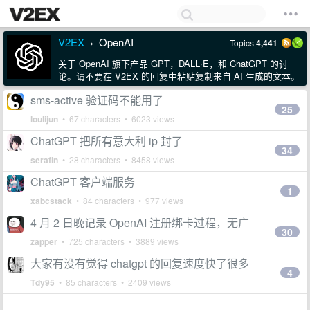
V2EX
OpenAI
Topics
4,441
›
关于 OpenAI 旗下产品 GPT，DALL·E，和 ChatGPT 的讨
论。请不要在 V2EX 的回复中粘贴复制来自 AI 生成的文本。
sms-active 验证码不能用了
25
loulijun
• 67 characters • 6023 views
ChatGPT 把所有意大利 ip 封了
34
serafin
• 28 characters • 8458 views
ChatGPT 客户端服务
1
xabcstack
• 84 characters • 977 views
4 月 2 日晚记录 OpenAI 注册绑卡过程，无广
30
zapper
• 725 characters • 3889 views
大家有没有觉得 chatgpt 的回复速度快了很多
4
Tdy95
• 85 characters • 2409 views