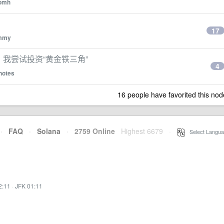
omh
17
mmy
，我尝试投资“黄金铁三角”
4
notes
16 people have favorited this nod
·
FAQ
·
Solana
·
2759 Online
Highest 6679
·
Select Langua
2:11
·
JFK 01:11