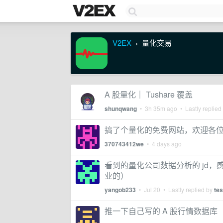
V2EX
量化交易
›
A 股量化｜ Tushare 覆盖
shunqwang
•
3h 35m ago
• Lastly replied
搞了个量化的免费网站，欢迎各
370743412we
•
4 days ago
看到的量化公司数据分析的 jd
业的）
yangob233
•
Jul 20
• Lastly replied by
tes
推一下自己写的 A 股行情数据库