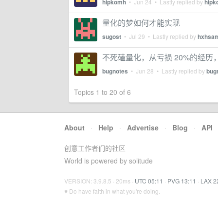
hipkomh
•
Jun 24
• Lastly replied by
hipk
量化的梦如何才能实现
sugost
•
Jul 29
• Lastly replied by
hxhsa
不死磕量化，从亏损 20%的经历
bugnotes
•
Jun 28
• Lastly replied by
bug
Topics 1 to 20 of 6
About
·
Help
·
Advertise
·
Blog
·
API
创意工作者们的社区
World is powered by solitude
VERSION: 3.9.8.5 · 20ms ·
UTC 05:11
·
PVG 13:11
·
LAX 2
♥ Do have faith in what you're doing.