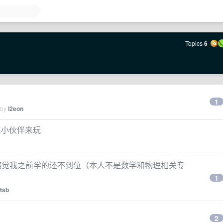
Topics
6
1
 by
l2eon
位小伙伴来玩
，感觉我之前学的还不到位（本人不是数学和物理相关专
1
tsb
2