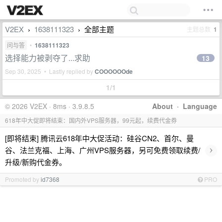
V2EX
1638111323
全部主题
主题总数
1
›
›
问与答
•
1638111323
选择能力被剥夺了...求助
13
Sep 30, 2025 • Lastly replied by
COOOOOOde
1/1
© 2026 V2EX · 8ms · 3.9.8.5
About
·
Language
618年中大促即将结束：国内外VPS服务器，99元起，续费代金券
[即将结束] 腾讯云618年中大促活动：硅谷CN2、首尔、曼
›
谷、法兰克福、上海、广州VPS服务器，另可免费领取续费/
升级/新购代金券。
Promoted by
id7368
PRO