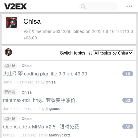
Chisa
V2EX member #634228, joined on 2023-06-16 10:11:00
+08:00
Switch topics list
程序员
•
Chisa
火山引擎 coding plan lite 9.9 pro 49.90
10
Jun 8 • Lastly replied by
Chisa
程序员
•
Chisa
minimax-m3 上线。套餐变相涨价
52
Jun 1 • Lastly replied by
jingcoco
程序员
•
Chisa
OpenCode x MiMo V2.5 - 限时免费
32
May 29 • Lastly replied by
asd999cxcx