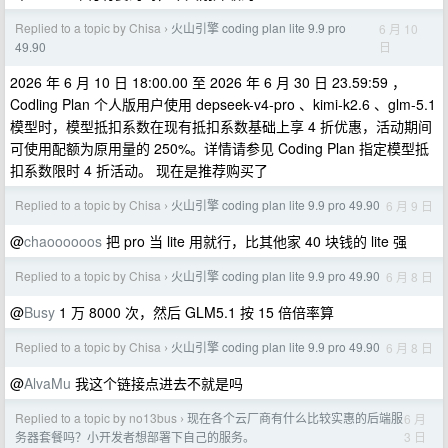
Replied to a topic by Chisa
火山引擎 coding plan lite 9.9 pro
6 月 10
›
日
49.90
2026 年 6 月 10 日 18:00.00 至 2026 年 6 月 30 日 23.59:59 ，
Codling Plan 个人版用户使用 depseek-v4-pro 、kimi-k2.6 、glm-5.1
模型时，模型抵扣系数在现有抵扣系数基础上享 4 折优惠，活动期间
可使用配额为原用量的 250%。详情请参见 Coding Plan 指定模型抵
扣系数限时 4 折活动。 现在是推荐购买了
Replied to a topic by Chisa
火山引擎 coding plan lite 9.9 pro 49.90
6 月 9 日
›
@
chaoooooos
把 pro 当 lite 用就行，比其他家 40 块钱的 lite 强
Replied to a topic by Chisa
火山引擎 coding plan lite 9.9 pro 49.90
6 月 8 日
›
@
Busy
1 万 8000 次，然后 GLM5.1 按 15 倍倍率算
Replied to a topic by Chisa
火山引擎 coding plan lite 9.9 pro 49.90
6 月 8 日
›
@
AlvaMu
我这个链接点进去不就是吗
Replied to a topic by no13bus
现在各个云厂商有什么比较实惠的后端服
6 月
›
3 日
务器套餐吗？小开发者想部署下自己的服务。