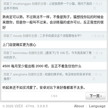
回复了 zhushenggao 创建的主题
上班族想养一个小猫，想问下真的
7 月 21
›
日
会养不熟吗
熟肯定可以熟，不过熟法不一样，不像是狗子，猫想找你玩的时候会
来蹭你，但是你一般叫不过来，会训练猫的或许可以，反正我觉的很
好
回复了 moudy 创建的主题
二手手机面交这个流程算啥水平？
7 月 20 日
›
上门自提确实更为放心
回复了 kevinmissu 创建的主题
[重发下] 亏 105 万，今天我卖掉了惠
7 月 14
›
日
州的房子。
4500 每月至少能出租 2000 吧，反正不着急住怕什么
回复了 qianghaha 创建的主题
给媳妇换手机，有没有好的安卓手机
7 月 13
›
日
推荐？
听起来还不如买鸿蒙了，安卓对比下来好像都差不太多。
1/84
© 2026 V2EX · 47ms · 3.9.8.5
About
·
Language