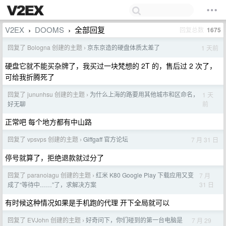
V2EX
DOOMS
全部回复
回复总数
1675
›
›
回复了 Bologna 创建的主题
京东京造的硬盘体质太差了
1 天前
›
硬盘它就不能买杂牌了，我买过一块梵想的 2T 的，售后过 2 次了，
可给我折腾死了
回复了 jununhsu 创建的主题
为什么上海的路要用其他城市和区命名，
1 天
›
前
好无聊
正常吧 每个地方都有中山路
回复了 vpsvps 创建的主题
Giffgaff 官方论坛
7 月 31 日
›
停号就算了，拒绝退款就过分了
回复了 paranoiagu 创建的主题
红米 K80 Google Play 下载应用又变
7 月
›
31 日
成了“等待中……”了，求解决方案
有时候这种情况如果是手机跑的代理 开下全局就可以
回复了 EVJohn 创建的主题
好奇问下，你们碰到的第一台电脑是
7 月 29
›