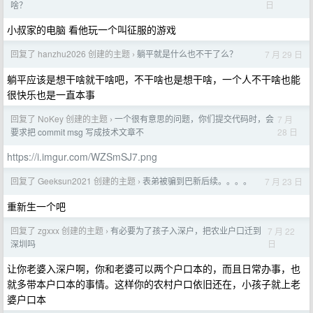
日
啥？
小叔家的电脑 看他玩一个叫征服的游戏
回复了 hanzhu2026 创建的主题
躺平就是什么也不干了么？
7 月 29 日
›
躺平应该是想干啥就干啥吧，不干啥也是想干啥，一个人不干啥也能
很快乐也是一直本事
回复了 NoKey 创建的主题
一个很有意思的问题，你们提交代码时，会
7 月
›
28 日
要求把 commit msg 写成技术文章不
https://i.imgur.com/WZSmSJ7.png
回复了 Geeksun2021 创建的主题
表弟被骗到巴新后续。。。。
7 月 23 日
›
重新生一个吧
回复了 zgxxx 创建的主题
有必要为了孩子入深户，把农业户口迁到
7 月 22
›
日
深圳吗
让你老婆入深户啊，你和老婆可以两个户口本的，而且日常办事，也
就多带本户口本的事情。这样你的农村户口依旧还在，小孩子就上老
婆户口本