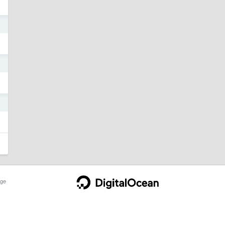
6
6
5
ge