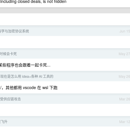
 including closed deals, is not hidden
码学与加密协议系统
Jun 1
 有时候会卡死
May 2
住，某些程序也会跟着一起卡死...
r 现在是怎么用 idea+各种 AI 工具的
May 2
读/mnt/，其他都用 vscode 在 wsl 下跑
x 遭受供应链攻击
Mar 2
械飞升
Mar 1