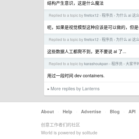
结构产生意识，这是什么魔法
Replied to a topic by
firefox12
程序员
为什么 ai 
›
›
呃，如果是视觉模型这种应该是可以做的，但是参考
Replied to a topic by
firefox12
程序员
为什么 ai 
›
›
这些数据人工都爬不到，更不要说 ai 了...
Replied to a topic by
karashoukpan
程序员
大家平
›
›
用过一段时间 dev containers.
More replies by Lanterns
»
About
·
Help
·
Advertise
·
Blog
·
API
创意工作者们的社区
World is powered by solitude