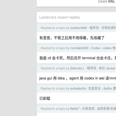
Deals
info,
Lanterns's recent replies
Replied to a topic by
codefun666
程序员
可视化密
›
›
有意思，不管之后用不用得着，先收藏了
Replied to a topic by
monsters000
Codex
codex
›
›
我是 cli 会卡死，然后另开 terminal 也会卡
Replied to a topic by
SilenceLL
程序员
各位 Javae
›
›
java gui 用 idea ，agent 用 codex in wsl 
Replied to a topic by
eviladan0s
信息安全
Apifo
›
›
已卸载
Replied to a topic by
ffw5b7
分享发现
血肉苦弱 机
›
›