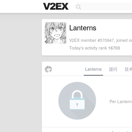
Lanterns
V2EX member #570947, joined on
Today's activity rank
16703
Lanterns
提问
技
Per Lanterns