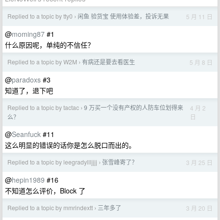
Replied to a topic by tty0
闲鱼 验货宝 使用体验差，投诉无果
5 月 11 日
›
@
moming87
#1
什么原因呢，单纯的不信任？
Replied to a topic by W2M
有病还是要去看医生
5 月 8 日
›
@
paradoxs
#3
知道了，退下吧
Replied to a topic by tactac
9 万买一个没有产权的人防车位划得来
4 月 2
›
日
么？
@
Seanfuck
#11
这么明显的错误的话你是怎么脱口而出的。
Replied to a topic by leegradyllljjjj
张雪峰寄了？
3 月 25 日
›
@
hepin1989
#16
不知道怎么评价，Block 了
Replied to a topic by mmrindextt
三年多了
3 月 20 日
›