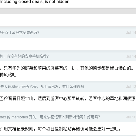
 including closed deals, is not hidden
钱干点什么把它变成两万？
Jul 1
机，有没有好的安卓手机推荐？
Jul 1
，只有华为的屏幕和苹果的屏幕有的一拼，其他的感觉都是惨白惨白的。
种风格吧
和对象去大理和丽江玩五六天，从上海出发，有什么建议吗
Jul 1
巴谷看看日照金山，然后到游客中心那里转转，游客中心的草地和湖很漂
dex 的 memories 开关，用来讲记忆带入到新对话吗？好用吗？
Jul 1
？用文档记录规则，每个项目复制粘贴再微调可能会更好一点吧。