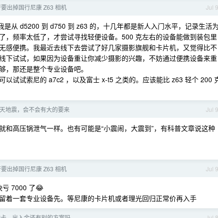
要出掉国行尼康 Z63 相机
Jul 
从 d5200 到 d750 到 z63 的，十几年都是新人入门水平，记录生活
了，频率太低了，才尝试寻找轻便设备。500 克左右的设备能做到装包里
无感便携。我最近去线下去尝试了好几家摄影旗舰和卡片机，又觉得比不
线下试试，如果因为设备重让你减少摄影的兴趣，不妨通过便携设备来重
够，那还是整个专业设备吧。
尼的 a7c2 ，以及富士 x-t5 之类的。应该能比 z63 轻个 200 
2 天地震，会不会有大的要来
Jul 
就和高压锅泄气一样。也有可能是“小震闹，大震到”，有科普文章说这种
要出掉国行尼康 Z63 相机
Jul 
7000 了😂
留着一套专业设备先。等尼康的卡片机或者理光回归正常价再入手
没港卡，出入金还有别的方案吗。
Jul 