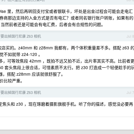
 wise 里，然后再转回支付宝或者银联卡，坏处是出金过程会可能会走电汇
券商那边支持的入金方式是否有电汇？或者同名银行账户转账，如果有的
金。当然前者还是可能会有电汇费，后者会有合规性的问题。
要出掉国行尼康 Z63 相机
Jul 
权店买的。z40mm 和 z28mm 我都有，两个体积重量差不多。搭配 z63 
如就带 z24-120 。
适很多，可等效焦段 42mm ，既拍不远又拍不近，出片率其实不高。比前者
6-50 套头焦段上很合适，可惜素质不太行。把 z30 打造成一个轻便趁手的
，搭配 z28mm 应该就很舒服了。
得溢价比较严重。
要出掉国行尼康 Z63 相机
Jul 
了定焦头和 z30 ，现在琢磨着摄影旗舰手机。听了你的描述，感觉没必要再