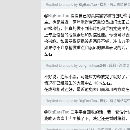
Replied to a topic by
BigEarsTao
摄影
有点纠结是否
›
›
@
BigEarsTao
看看自己的真实需求和钱包吧🤭 我是
主。也是最近一两年觉得带沉重设备出门太正式
轻松出行，但真的做不到卡片机和手机揣兜里的
上专业设备的成像素质和对焦性能。你也可以去
拾兴趣。如果觉得便携设备画质不够，冲击力不
如果你不介意稍微重点和索尼的屏幕表现的话，可以试试索
左右
Replied to a topic by
congminhcap246
成都
连续 
›
›
不好说，连续小震，可能应力释放完了就好了，
情况在已经发生的大震中占 10%左右。
在成都相对还好，最近避免去川南和川西方向吧
Replied to a topic by
BigEarsTao
摄影
有点纠结是否
›
›
@
BigEarsTao
二手平台回收的话，我一套估计快亏 
我昨天去富士店里摸了下，决定还是暂时将就，
Replied to a topic by
frank1256
外汇交易
IBKR 