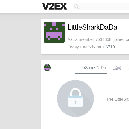
LittleSharkDaDa
V2EX member #538358, joined on
Today's activity rank
6719
LittleSharkDaDa
提问
Per LittleSh