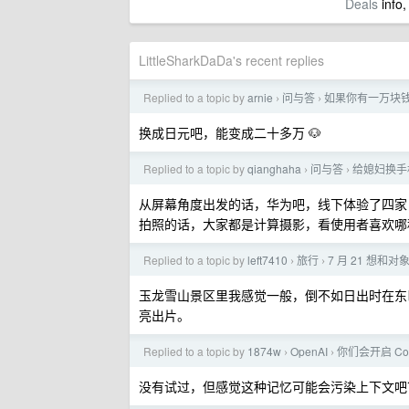
Deals
info,
LittleSharkDaDa's recent replies
Replied to a topic by
arnie
问与答
如果你有一万块
›
›
换成日元吧，能变成二十多万 🐶
Replied to a topic by
qianghaha
问与答
给媳妇换手
›
›
从屏幕角度出发的话，华为吧，线下体验了四家
拍照的话，大家都是计算摄影，看使用者喜欢哪
Replied to a topic by
left7410
旅行
7 月 21 想
›
›
玉龙雪山景区里我感觉一般，倒不如日出时在东
亮出片。
Replied to a topic by
1874w
OpenAI
你们会开启 Co
›
›
没有试过，但感觉这种记忆可能会污染上下文吧