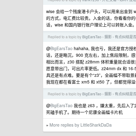
›
›
wise 会给一个残废港卡户头，可以用来出金到
的方式，电汇费比较贵。入金的话，你看看你的
话，wise 和国内银行账户理论上可以转账入
Replied to a topic by
BigEarsTao
摄影
有点纠结是否
›
›
@
BigEarsTao
hahaha, 我也亏，我还是官方授
话，还是略沉，900 克左右，加上焦段限制，感觉不
相比而言，z30 搭配 z28mm 体积重量就合
愿意带出门，可出片率更低。z24mm dx 和 1
具还是有点难。要是有个“z3”，全画幅不带取景器
我现在都在看富士 xm5 和 xt50 了，但都觉
Replied to a topic by
BigEarsTao
摄影
有点纠结是否
›
›
@
BigEarsTao
我也是 z63 ，嫌太重，先后入
死磕手机了。期待一个尼康全画幅卡片机
More replies by LittleSharkDaDa
»