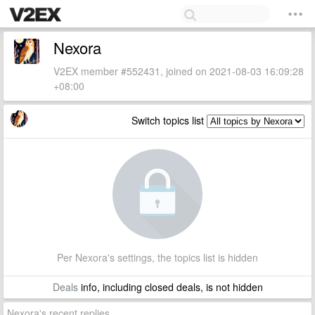
Nexora
V2EX member #552431, joined on 2021-08-03 16:09:28
+08:00
Switch topics list
Per Nexora's settings, the topics list is hidden
Deals
info, including closed deals, is not hidden
Nexora's recent replies