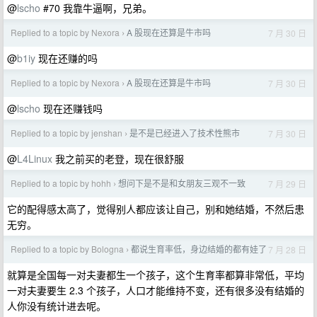
@
lscho
#70 我靠牛逼啊，兄弟。
Replied to a topic by Nexora
A 股现在还算是牛市吗
7 月 30 日
›
@
b1iy
现在还赚的吗
Replied to a topic by Nexora
A 股现在还算是牛市吗
7 月 30 日
›
@
lscho
现在还赚钱吗
Replied to a topic by jenshan
是不是已经进入了技术性熊市
7 月 30 日
›
@
L4Linux
我之前买的老登，现在很舒服
Replied to a topic by hohh
想问下是不是和女朋友三观不一致
7 月 29 日
›
它的配得感太高了，觉得别人都应该让自己，别和她结婚，不然后患
无穷。
Replied to a topic by Bologna
都说生育率低，身边结婚的都有娃了
7 月 28 日
›
就算是全国每一对夫妻都生一个孩子，这个生育率都算非常低，平均
一对夫妻要生 2.3 个孩子，人口才能维持不变，还有很多没有结婚的
人你没有统计进去呢。