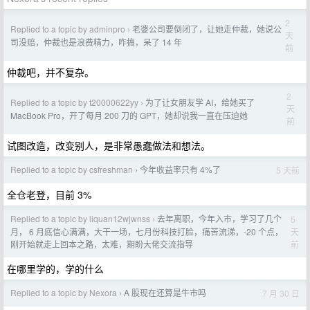
2
Replied to a topic by adminpro
老婆公司要倒闭了，让她走仲裁，她说公
›
天
司没赔，仲裁也是浪费精力，咋搞，呆了 14 年
前
仲裁吧，并不复杂。
2
Replied to a topic by t20000622yy
为了让女朋友学 AI，给她买了
›
天
MacBook Pro，开了每月 200 刀的 GPT，她却说我一直在压迫她
前
试图改造，改变别人，是非常愚蠢做法和想法。
Replied to a topic by csfreshman
今年收益率只有 4%了
5 天前
›
全仓老登，目前 3%
Replied to a topic by liquan12wjwnss
去年离职，今年入市，学习了几个
5
›
天
月， 6 月底信心满满，大干一场，七月份科技打脸，痛苦流涕，-20 个点，
前
刚开始就走上回本之路，太难，期盼大佬交流指导
在哪里学的，学的什么
Replied to a topic by Nexora
A 股现在还算是牛市吗
7 月 30 日
›