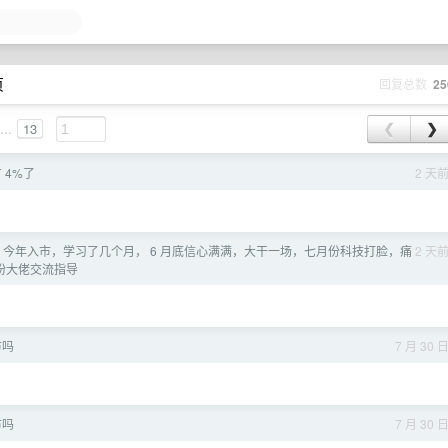
页
回复总数
25
...
13
❮
❯
 4%了
2 天
，今年入市，学习了几个月， 6 月底信心满满，大干一场，七月份科技打脸，痛
2 天
盼大佬交流指导
市吗
7 月 30 
市吗
7 月 30 