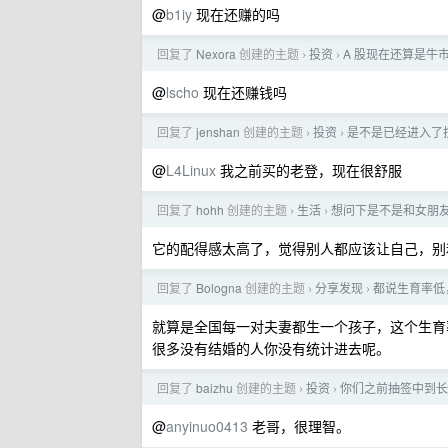
@
b1iy
现在还赚的吗
回复了
Nexora
创建的主题
投资
A 股现在还算是牛
›
›
@
lscho
现在还赚钱吗
回复了
jenshan
创建的主题
投资
是不是已经进入了
›
›
@
L4Linux
我之前买的老登，现在很舒服
回复了
hohh
创建的主题
生活
想问下是不是和女朋
›
›
它的配得感太高了，觉得别人都应该让自己，别
回复了
Bologna
创建的主题
分享发现
都说生育率低
›
›
就算是全国每一对夫妻都生一个孩子，这个生育率
很多没有结婚的人你没有统计进去呢。
回复了
baizhu
创建的主题
投资
你们之前抽签中到长
›
›
@
anyinuo0413
老哥，很理智。