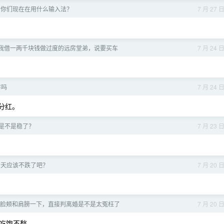
了，你们现在在用什么输入法？
7 月 27 
我借一两千块钱做过度的远房堂弟，说要买车
7 月 24 
市吗
7 月 24 
分红。
是不是稳了？
7 月 23 
今天应该不跌了吧？
7 月 20 
脸颊和肩膀一下，直接判离婚是不是太冤枉了
7 月 20 
吃饱不愁。