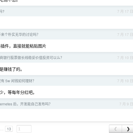
吗?
7 月 17 
3，不来个朴实无华的讨论吗？
7 月 17 
个浏览器插件，直接就能粘贴图片
 in 招商银行股票做长线稳妥价值投资可以么？
7 月 10 
是赚钱了的。
有 5w 闲钱如何理财？
7 月 10 
少，等每年分红吧。
bernetes 后，开发能自己发布吗？
7 月 9 
。
...
13
❮
❯