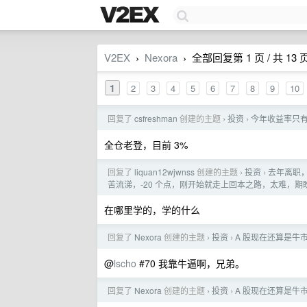
V2EX
Nexora
全部回复第 1 页 / 共 13 
›
›
1
2
3
4
5
6
7
8
9
10
回复了
csfreshman
创建的主题
投资
今年收益率只有
›
›
全仓老登，目前 3%
回复了
liquan12wjwnss
创建的主题
投资
去年离职
›
›
苦流涕，-20 个点，刚开始就走上回本之路，太难，期
在哪里学的，学的什么
回复了
Nexora
创建的主题
投资
A 股现在还算是牛
›
›
@
lscho
#70 我靠牛逼啊，兄弟。
回复了
Nexora
创建的主题
投资
A 股现在还算是牛
›
›