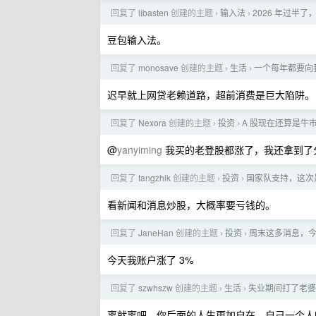
回复了
libasten
创建的主题
输入法
2026 年过半
›
›
豆包输入法。
回复了
monosave
创建的主题
生活
一个每年都要向
›
›
迟早就上网贷老赖道路，超前消费是巨大陷阱。
回复了
Nexora
创建的主题
投资
A 股现在还算是牛
›
›
@
yanyiming
我买的老登股都涨了，我还拿到了
回复了
tangzhik
创建的主题
投资
国家队支持，这次
›
›
看新闻和消息炒股，大概率要亏钱的。
回复了
JaneHan
创建的主题
投资
周末这多消息，
›
›
今天我账户涨了 3%
回复了
szwhszw
创建的主题
生活
失业期间打了老婆
›
›
离就离吧，你后面的人生更加自在，自己一个人