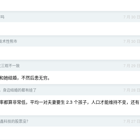
市吗
7 月 30 
技术性熊市
7 月 30 
友三观不一致
7 月 29 
和她结婚，不然后患无穷。
，身边结婚的都有娃了
7 月 28 
都算非常低，平均一对夫妻要生 2.3 个孩子，人口才能维持不变，还有
鑫科技的股票没？
7 月 27 