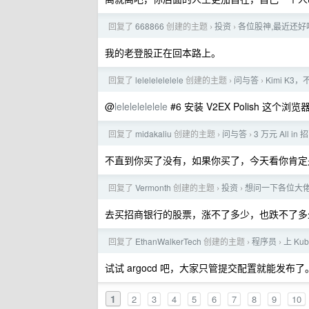
回复了
668866
创建的主题
投资
各位股神,最近还好
›
›
我的老登股正在回本路上。
回复了
lelelelelelele
创建的主题
问与答
Kimi K
›
›
@
lelelelelelele
#6 安装 V2EX Polish 这
回复了
midakaliu
创建的主题
问与答
3 万元 All
›
›
不直到你买了没有，如果你买了，今天看你肯定
回复了
Vermonth
创建的主题
投资
想问一下各位大佬
›
›
去买招商银行的股票，涨不了多少，也跌不了多
回复了
EthanWalkerTech
创建的主题
程序员
上 Ku
›
›
试试 argocd 吧，大家只管提交配置就能发布了
1
2
3
4
5
6
7
8
9
10