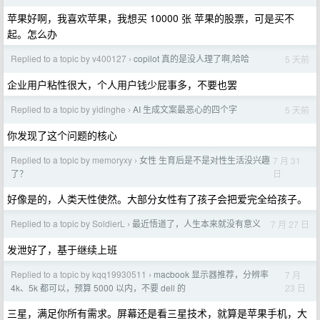
苹果好啊，我喜欢苹果，我想买 10000 张 苹果的股票，可是买不
起。怎么办
Replied to a topic by v400127
copilot 真的是没人理了啊,哈哈
5 天前
›
企业用户粘性很大，个人用户钱少屁事多，不要也罢
Replied to a topic by yidinghe
AI 生成文案最恶心的四个字
5 天前
›
你发现了这个问题的核心
Replied to a topic by memoryxy
女性 生育后是不是对性生活没兴趣
7 月 31
›
日
了？
好像是的，人类天性使然。大部分女性有了孩子会把爱完全给孩子。
Replied to a topic by SoldierL
最近悟道了，人生本来就没有意义
7 月 27 日
›
发泄好了，基于继续上班
Replied to a topic by kqq19930511
macbook 显示器推荐，分辨率
7 月
›
23 日
4k、5k 都可以，预算 5000 以内，不要 dell 的
三星，满足你所有需求。屏幕还是看三星技术，就算是苹果手机，大