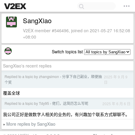
SangXiao
V2EX member #546496, joined on 2021-05-27 16:52:08
+08:00
Switch topics list
SangXiao's recent replies
Replied to a topic by zhangsimon
分享下自己副业，顺便抽
2025 年 9 月 9
›
日
个奖
覆盖全球
Replied to a topic by Tdy95
佬们，这简历怎么写呢
2025 年 6 月 6 日
›
我公司正好是做数字人相关的业务的，有兴趣加个联系方式聊聊不。
More replies by SangXiao
»