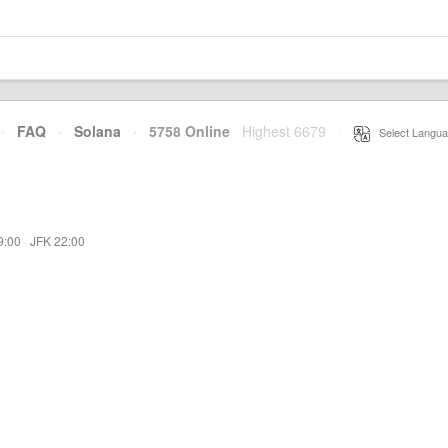
·
FAQ
·
Solana
·
5758 Online
Highest 6679
·
Select Langua
9:00
·
JFK 22:00