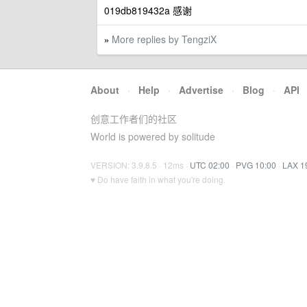
019db819432a 感谢
More replies by TengziX
»
About
·
Help
·
Advertise
·
Blog
·
API
创意工作者们的社区
World is powered by solitude
VERSION: 3.9.8.5 · 12ms ·
UTC 02:00
·
PVG 10:00
·
LAX 1
♥ Do have faith in what you're doing.