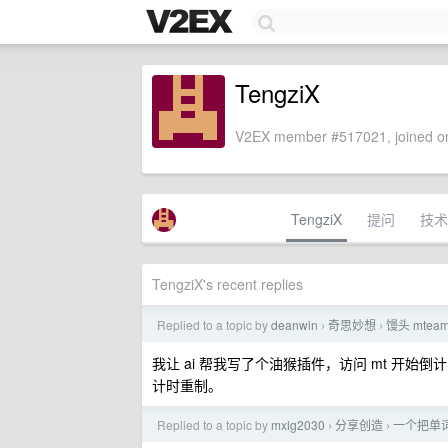
TengziX
V2EX member #517021, joined on
TengziX
提问
技术
TengziX's recent replies
Replied to a topic by
deanwin
奇思妙想
馒头 mte
›
›
我让 ai 帮我写了个油猴插件，访问 mt 开始
计时重制。
Replied to a topic by
mxlg2030
分享创造
一个把单词
›
›