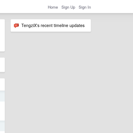
Home
Sign Up
Sign In
TengziX's recent timeline updates
0
3