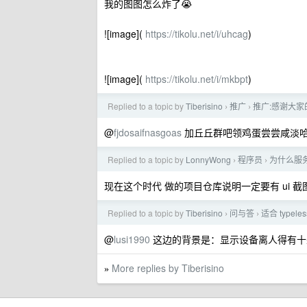
我的图图怎么炸了😭
![image](
https://tikolu.net/i/uhcag
)
![image](
https://tikolu.net/i/mkbpt
)
Replied to a topic by
Tiberisino
推广
推广:感谢大家的支
›
›
@
fjdosaifnasgoas
加丘丘群吧领鸡蛋尝尝咸淡哈哈 1
Replied to a topic by
LonnyWong
程序员
为什么服务
›
›
现在这个时代 做的项目仓库说明一定要有 ui 截
Replied to a topic by
Tiberisino
问与答
适合 type
›
›
@
lusi1990
这边的背景是：显示设备离人得有十
More replies by Tiberisino
»