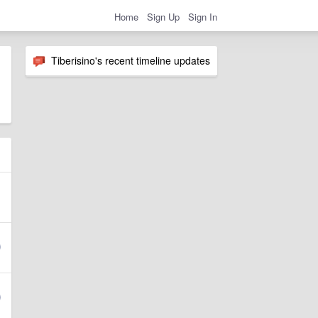
Home
Sign Up
Sign In
Tiberisino's recent timeline updates