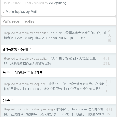
Oct 25, 2022 • Lastly replied by
vxueyufeng
More topics by Vail
»
Vail's recent replies
2
Replied to a topic by daxiaolian
“万 1 免 5”股票基金大笑脸低佣开户，抽
›
天
键盘迈从 Ace 68 V2；鼠标迈从 A7 V3 PRO+。 [8.3 日~8.10 日]
前
正好键盘不好用了
Replied to a topic by daxiaolian
“万 1 免 5”股票 ETF 大笑脸低佣开
6 月
›
29 日
户，这周继续抽迈从无线键盘鼠标~~
分子+1 键盘坏了 抽我吧
6 月
Replied to a topic by laojuelv
[抽奖]"万一免五"低佣低两融证券开户找老
›
15
倔驴巨靠谱，抽 JBL GO4 户外做个显眼包..抽 1 个还是 2 个？你来定！
日
分子+1
Replied to a topic by zhouyanliang
时隔半年， NocoBase 收入再次翻
6 月
›
15
倍。 在满屏 AI 的氛围中，跟大家分享一下不太一样的经历。 [感谢 V2EX