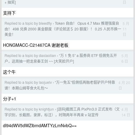
日
+ 抽奖]
支持下
Replied to a topic by bleedfly
Token 自由！ Opus 4.7 Max 推理强度自
5 月
›
11
由！ 498 兑换 2000 美金额度（评论就送＄ 20 额度）！ 0.25 人民币换一
日
美金！
HONGMACC-C21467CA 谢谢老板
Replied to a topic by daxiaolian
“万 1 免 5” a 股券商 ETF 低佣免五开
5 月
›
6 日
户，这周抽一把龙泉秦王剑 ~~ [大笑脸开户]
这个牛
Replied to a topic by laojuelv
“万一免五”低佣低两融老倔驴开户特靠
4 月 20
›
日
谱！本期山姆零食大礼包～
分子+1
Replied to a topic by knightjun
[送码]截图工具 PixPin3.0 正式发布（文
4 月
›
14 日
字识别，长截图，录屏，标注），时隔两年半再来 v 站宣传
dl94dWV5dWZlbmdAMTYzLmNvbQ==