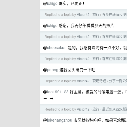
@
ichigo
确实，已更正！
Replied to a topic by
Victor42
旅行
春节在珠海和澳
›
›
@
ichigo
感谢，我再仔细看看那天的照片
Replied to a topic by
Victor42
旅行
春节在珠海和澳
›
›
@
cheesekun
是的，我感觉珠海有一点不好，就
Replied to a topic by
Victor42
旅行
春节在珠海和澳
›
›
@
ponng
这我回头研究一下吧
Replied to a topic by
Victor42
职场话题
分享一则公司
›
›
@
tao1991123
好主意。被裁的时候电脑一还，I
→_→
Replied to a topic by
Victor42
旅行
最近刚从西双版
›
›
@
lukehangzhou
市区就各种吃吧，如果喜欢那