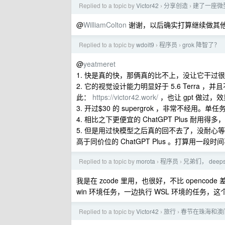
Replied to a topic by
Victor42
分享创造
建了一座微
›
›
@
WilliamColton
谢谢，以后确实打算继续做其
Replied to a topic by
wdoit9
程序员
grok 降智了？
›
›
@
yeatmeret
1. 快是真的快，那俩真的比不上，没让它干过
2. 它的视觉设计能力明显好于 5.6 Terra ，
此：
https://victor42.work/
，也让 gpt 做过，效果
3. 开过$30 的 supergrok ，非常不经
4. 相比之下更便宜的 ChatGPT Plus 耐
5. 但是用过快模型之后真的回不去了，没耐心等，
高于同价位的 ChatGPT Plus 。打算用一段时
Replied to a topic by
morota
程序员
兄弟们， dee
›
›
我是在 zcode 里用，也很好，不比 opencode
win 环境任务，一边执行 WSL 环境的任务，这个
Replied to a topic by
Victor42
旅行
春节在珠海和澳
›
›