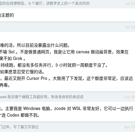
型的在线博物馆， 6 个展厅，讲数学史上的一个高光时刻
Jul 3
他主题的
Jul 2
很难的活，所以目前没暴露出什么问题。
并且不输 Sol 。不是做普通网页，我是让它用 canvas 做动画背景，效果在
不如 Grok 。
用。单任务持续跑，都没有多任务并行，3 小时就把一周额度干没了。
用得多，如果愿意忍受它慢的话。
最近又刚开 Cursor Pro 。大致用了下发现，这个额度非常足，应该远
间再看。
pseek 配合哪个编程工具最好用，有亲身体验的来说说
Jun 3
 差。主要我是 Windows 电脑，zcode 对 WSL 非常友好，它可以一边执行
连 Codex 都做不到。
门过年，写了篇万字游记
Apr 1