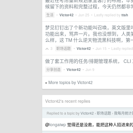
最近在考虑重新规划家里客厅的布局，毕
候留下的资料和完整过程，今天仍然都非
生活
•
Victor42
•
Jun 25
• Lastly replied by
ttsh
梦见钉钉出了个新功能叫召唤，英文版里叫
功能出来，骂声一片。我也没想到，人类
么样，这 TM 什么逆天物流黑科技啊，
3
职场话题
•
Victor42
•
Jun 15
• Lastly replie
做了套工作用的任务/排期管理系统， CLI 工
分享创造
•
Victor42
•
Jun 9
More topics by Victor42
»
Victor42's recent replies
Replied to a topic by
Victor42
职场话题
我每月统计
›
›
@
longaiwp
觉得还是没救，能把这种人招进来