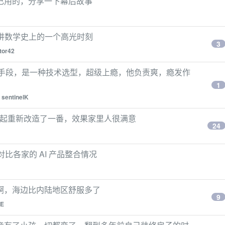
，自己用的，分享一下幕后故事
，讲数学史上的一个高光时刻
3
tor42
种手段，是一种技术选型，超级上瘾，他负责爽，瘾发作
1
y
sentinelK
 一起重新改造了一番，效果家里人很满意
24
察和对比各家的 AI 产品整合情况
啊，海边比内陆地区舒服多了
9
NE