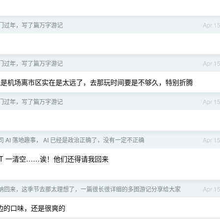
门过年，写了篇万字游记
Apr 1
门过年，写了篇万字游记
Apr 1
是机场离市区实在是太远了，去那玩时间要是不够久，特别折腾
门过年，写了篇万字游记
Apr 1
 AI 落地趣事， AI 已经是政治正确了，没有一定不正确
Apr 1
T 一清空……诶！他们还得请我回来
纳回来，这季节去那太理想了，一篇很长很详细的多图游记分享给大家
Apr 1
边的口味，还是很爽的