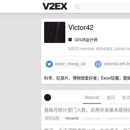
Victor42
🏢
UI/UX设计师
V2EX member #284083, joined on
victor_cheng_42
victor42.eth.l
科学、纪录片、博物馆爱好者；Excel狂魔；蹩
Victor42
提问
技
我每月统计部门人数，近两年来基本是持
职场话题
•
Victor42
•
2 days ago
• Lastly replied 