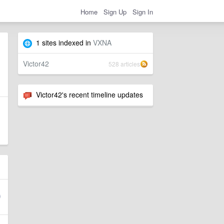
Home
Sign Up
Sign In
1 sites indexed in
VXNA
Victor42
528 articles
Victor42's recent timeline updates