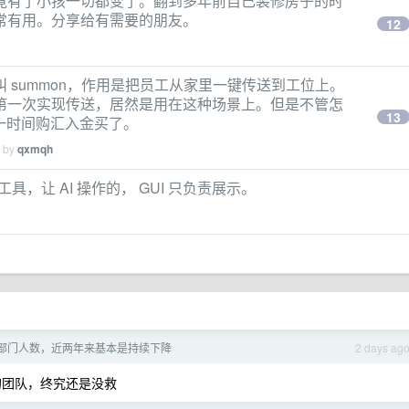
竟有了小孩一切都变了。翻到多年前自己装修房子的时
常有用。分享给有需要的朋友。
12
 summon，作用是把员工从家里一键传送到工位上。
第一次实现传送，居然是用在这种场景上。但是不管怎
13
第一时间购汇入金买了。
d by
qxmqh
具，让 AI 操作的， GUI 只负责展示。
部门人数，近两年来基本是持续下降
2 days ag
的团队，终究还是没救