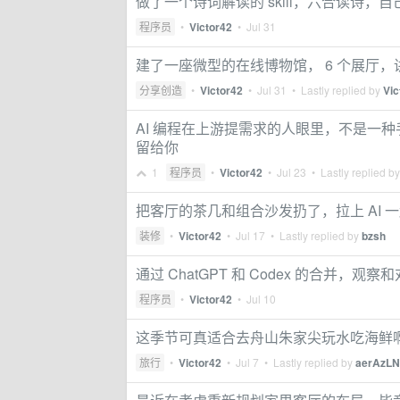
做了一个诗词解读的 skill，六合读诗
程序员
•
Victor42
•
Jul 31
建了一座微型的在线博物馆， 6 个展厅
分享创造
•
Victor42
•
Jul 31
• Lastly replied by
Vic
AI 编程在上游提需求的人眼里，不是一
留给你
1
程序员
•
Victor42
•
Jul 23
• Lastly replied b
把客厅的茶几和组合沙发扔了，拉上 AI
装修
•
Victor42
•
Jul 17
• Lastly replied by
bzsh
通过 ChatGPT 和 Codex 的合并，观
程序员
•
Victor42
•
Jul 10
这季节可真适合去舟山朱家尖玩水吃海鲜
旅行
•
Victor42
•
Jul 7
• Lastly replied by
aerAzL