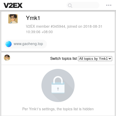
Ymk1
V2EX member #345944, joined on 2018-08-31
10:39:06 +08:00
www.gaoheng.top
Switch topics list
Per Ymk1's settings, the topics list is hidden