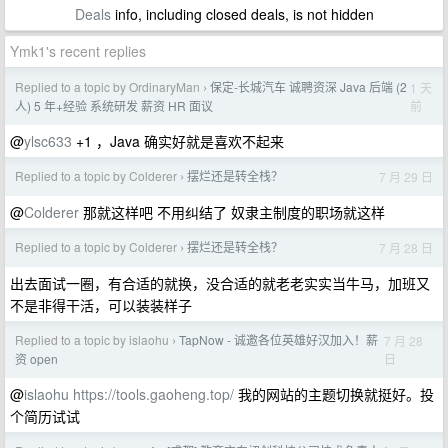
Deals
info, including closed deals, is not hidden
Ymk1's recent replies
Replied to a topic by OrdinaryMan
保定-长城汽车 诚聘资深 Java 后端 (2
1 天
›
前
人) 5 年+经验 系统研发 薪资 HR 面议
@
ylsc633
+1 ，Java 确实好就是喜欢不起来
Replied to a topic by Colderer
摆烂还是转全栈？
7 月 29 日
›
@
Colderer
那就这样吧 不用纠结了 奴隶主制度的职场就这样
Replied to a topic by Colderer
摆烂还是转全栈？
7 月 28 日
›
出去面试一圈，有合适的就换，没合适的就老老实实当牛马，加班又
不是非得干活，可以装装样子
Replied to a topic by islaohu
TapNow - 诚邀各位英雄好汉加入！薪
7 月 28
›
日
资 open
@
islaohu
https://tools.gaoheng.top/
我的网站的主题切换就挺好。投
个简历试试