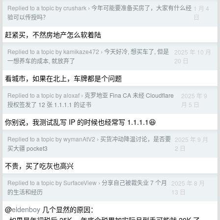
Replied to a topic by crushark
今年可能要准备买房了，大家有什么经
1 月 4
›
日
验可以传授吗？
赶紧买，不然房地产怎么软着陆
Replied to a topic by kamikaze472
今天好冷, 想买车了, 但是
2025 年 10 月
›
20 日
一想养车的成本, 就放弃了
看城市，如果在北上，车牌都是个问题
Replied to a topic by aloxaf
克罗地亚 Fina CA 未经 Cloudflare
2025 年 9
›
月 5 日
授权签发了 12 张 1.1.1.1 的证书
你别说，我测试乱写 IP 的时候也经常写 1.1.1.1😆
Replied to a topic by wymanAtV2
买货冲动降温讨论，是否要
2025 年 9 月
›
2 日
买大疆 pocket3
不贵，买了吃灰也高兴
Replied to a topic by SurfaceView
分享自己被裁失业 7 个月
2025 年 8 月
›
13 日
的生活和经历
@
eldenboy
几个显然的原因：