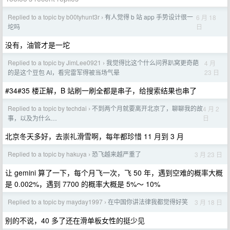
Replied to a topic by b00tyhunt3r
有人觉得 b 站 app 手势设计很一
6 月 18
›
日
坨吗
没有，油管才是一坨
Replied to a topic by JimLee0921
我觉得比这个什么问界趴窝更奇葩
4 月
›
23 日
的是这个豆包 AI，看完雷军得被当场气晕
#34#35 楼正解，B 站刷一刷全都是串子，给搜索结果也串了
Replied to a topic by techdai
不到两个月就要离开北京了，聊聊我的故
4 月 2
›
日
事，以及为什么…
北京冬天多好，去崇礼滑雪啊，每年都珍惜 11 月到 3 月
Replied to a topic by hakuya
恐飞越来越严重了
3 月 23 日
›
让 gemini 算了一下，每个月飞一次，飞 50 年，遇到空难的概率大概
是 0.002%，遇到 7700 的概率大概是 5%～ 10%
Replied to a topic by mayday1997
在中国你讲法律我都觉得好笑
3 月 18 日
›
别的不说，40 多了还在滑单板女性的挺少见