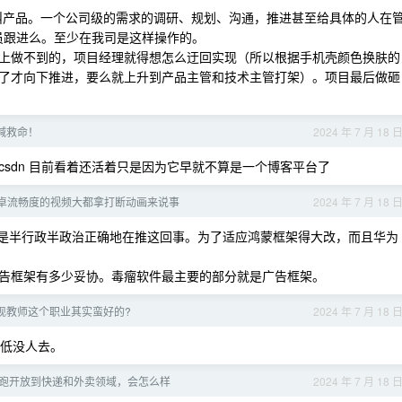
叫产品。一个公司级的需求的调研、规划、沟通，推进甚至给具体的人在
人员跟进么。至少在我司是这样操作的。
上做不到的，项目经理就得想怎么迂回实现（所以根据手机壳颜色换肤的
了才向下推进，要么就上升到产品主管和技术主管打架）。项目最后做砸
喊救命！
2024 年 7 月 18 
sdn 目前看着还活着只是因为它早就不算是一个博客平台了
卓流畅度的视频大都拿打断动画来说事
2024 年 7 月 18 
是半行政半政治正确地在推这回事。为了适应鸿蒙框架得大改，而且华为
告框架有多少妥协。毒瘤软件最主要的部分就是广告框架。
现教师这个职业其实蛮好的?
2024 年 7 月 18 
低没人去。
跑开放到快递和外卖领域，会怎么样
2024 年 7 月 18 