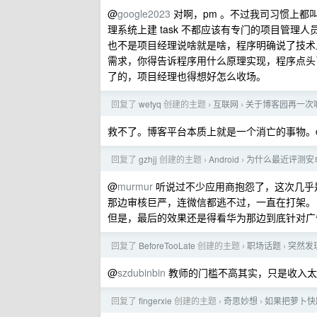
@
google2023
对啊，pm 。不过我司习惯上都
理系统上建 task 不都应该有专门的项目管理
也不是项目经理说啥就是啥，程序明确说了技术
需求，你得告诉程序用什么原理实现，程序点头
了的，项目经理也得想好怎么收场。
回复了
wetyq
创建的主题
互联网
关于博客园再一次
›
›
救不了。博客平台本质上就是一个消亡的事物。c
回复了
gzhjj
创建的主题
Android
为什么最近评测安
›
›
@
murmur
听说过不少应用商抱怨了，这次几乎
那边审核巨严，连微信都逃不过，一直在打架。
但是，最后的效果还是得看华为那边到底针对广
回复了
BeforeTooLate
创建的主题
职场话题
突然发
›
›
@
szdubinbin
教师的门槛不高其实，只是收入太
回复了
fingerxie
创建的主题
奇思妙想
如果把萝卜快
›
›