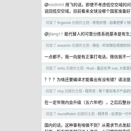
@
coolmint
用飞的话，即使不考虑低空空域的问
说回低空空域，目前看来全球没哪个国家准备好
回复了
fingerxie
创建的主题
奇思妙想
如果把萝卜快
›
›
@
jjtang11
能代替人的可靠分拣系统基本是有生
回复了
onezmin
创建的主题
微信
听到微信视频的铃
›
›
一点都不，我一向是有正事打电话，微信我不一
回复了
iorilu
创建的主题
Rust
最近在学 rust, 大
›
›
？？？为啥还要编译才能看出有没有错？语法提
回复了
nlzy
创建的主题
程序员
每个爱玩电子产品的
›
›
在一定年限内会升级（五六年吧），之后后整台
回复了
roundRobin
创建的主题
程序员
论添加一行
›
›
国内的话，这种事有啥做不到？从需求节点发起