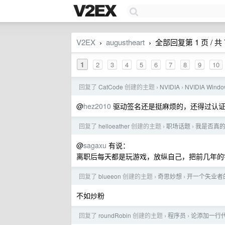
V2EX
augustheart
全部回复第 1 页 / 共 
›
›
1
2
3
4
5
6
7
8
9
10
回复了
CatCode
创建的主题
NVIDIA
NVIDIA Wi
›
›
@
hez2010
驱动签名还是挺麻烦的，还得过认
回复了
helloeather
创建的主题
职场话题
我是否真
›
›
@
sagaxu
有说：
离职后每天都是玩游戏，放纵自己，把前几年的
回复了
blueeon
创建的主题
奇思妙想
开一个失业者
›
›
不如炒粉
回复了
roundRobin
创建的主题
程序员
论添加一行
›
›