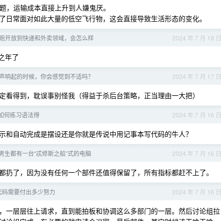
题，运输成本直接上升到人嫌鬼厌。
了日常面对如此大量的低空飞行物，这会直接导致生活形态的变化。
跑开放到快递和外卖领域，会怎么样
2024 年 7 月 18 
之年了
声响起的时候，你会感觉到不适吗？
2024 年 7 月 17 
定看得到，耽误事别怪我（得益于杀后台策略，正当理由一大把）
家是如何练习语法得
2024 年 7 月 16 
示和自动完成是摆设还是你就是传说中用记事本写代码的牛人？
男生都有一台“忒修斯之船”式的电脑
2024 年 7 月 16 
都扔了，因为没有任何一个部件还值得保留了，所有指标都赶不上了。
代码需要付出多少努力
2024 年 7 月 16 
，一层层往上请求，直到能拍板和协调这么多部门的一层。然后讨论组拉