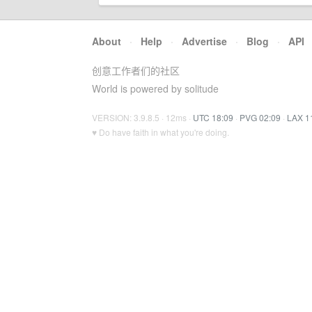
About
·
Help
·
Advertise
·
Blog
·
API
创意工作者们的社区
World is powered by solitude
VERSION: 3.9.8.5 · 12ms ·
UTC 18:09
·
PVG 02:09
·
LAX 1
♥ Do have faith in what you're doing.