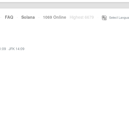
·
FAQ
·
Solana
·
1069 Online
Highest 6679
·
Select Langua
1:09
·
JFK 14:09