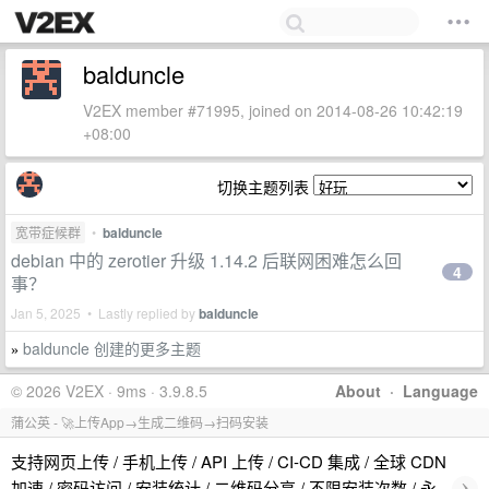
balduncle
V2EX member #71995, joined on 2014-08-26 10:42:19
+08:00
切换主题列表
宽带症候群
•
balduncle
debian 中的 zerotier 升级 1.14.2 后联网困难怎么回
4
事？
Jan 5, 2025 • Lastly replied by
balduncle
balduncle 创建的更多主题
»
© 2026 V2EX · 9ms · 3.9.8.5
About
·
Language
蒲公英 - 🚀上传App→生成二维码→扫码安装
支持网页上传 / 手机上传 / API 上传 / CI-CD 集成 / 全球 CDN
›
加速 / 密码访问 / 安装统计 / 二维码分享 / 不限安装次数 / 永