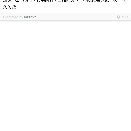
久免费
Promoted by
mzshxz
PRO