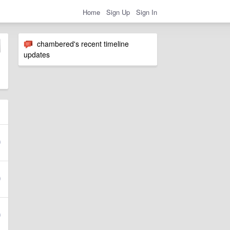
Home
Sign Up
Sign In
chambered's recent timeline
updates