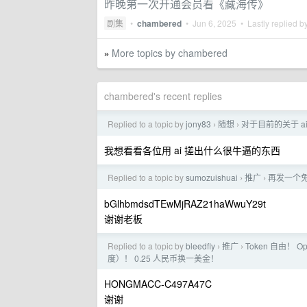
昨晚第一次开通会员看《藏海传》
剧集
•
chambered
•
Jun 6, 2025
• Lastly replied b
More topics by chambered
»
chambered's recent replies
Replied to a topic by
jony83
随想
对于目前的关于 a
›
›
我想看看各位用 ai 搓出什么很牛逼的东西
Replied to a topic by
sumozuishuai
推广
再发一个免
›
›
bGlhbmdsdTEwMjRAZ21haWwuY29t
谢谢老板
Replied to a topic by
bleedfly
推广
Token 自由！ O
›
›
度）！ 0.25 人民币换一美金！
HONGMACC-C497A47C
谢谢