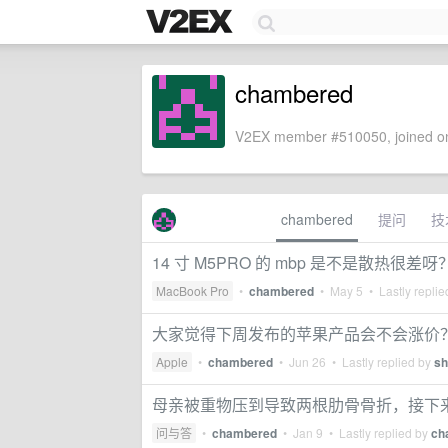
chambered
V2EX member #510050, joined on
chambered
提问
技
14 寸 M5PRO 的 mbp 是不是散热很差呀
MacBook Pro
•
chambered
•
May 5
• Lastly repli
大家觉得下周发布的苹果产品会不会涨价
Apple
•
chambered
•
Jun 26
• Lastly replied by
sh
母亲被重物压到导致两根肋骨骨折，接下
问与答
•
chambered
•
Jan 9
• Lastly replied by
ch