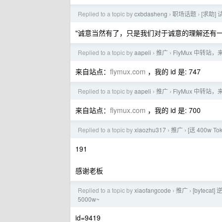
Replied to a topic by
cxbdasheng
职场话题
[求助
›
›
"诚意当然有了，只是我们对于诚意的理解还有
Replied to a topic by
aapeli
推广
FlyMux 中转站，
›
›
来自站点：
flymux.com
，我的 id 是: 747
Replied to a topic by
aapeli
推广
FlyMux 中转站，
›
›
来自站点：
flymux.com
，我的 id 是: 700
Replied to a topic by
xiaozhu317
推广
[送 400w
›
›
191
感谢老板
Replied to a topic by
xiaofangcode
推广
[byteca
›
›
5000w~
id=9419