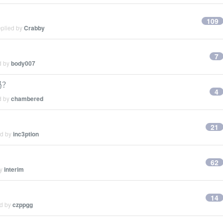
109
eplied by
Crabby
7
d by
body007
吗？
4
d by
chambered
21
ed by
inc3ption
62
by
interim
14
ed by
czppgg