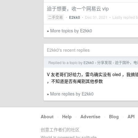
迫于想要，收一个网易云 vip
二手交易
•
E2kk0
•
Dec 31, 2021
• Lastly replied 
More topics by E2kk0
»
E2kk0's recent replies
Replied to a topic by
E2kk0
分享发现
迫于国补，电视选
›
›
V 友老哥们好给力，雷鸟确实没有 oled ，我搞错
，不知道是否有阉割其他参数
More replies by E2kk0
»
About
·
Help
·
Advertise
·
Blog
·
API
创意工作者们的社区
World is powered by solitude