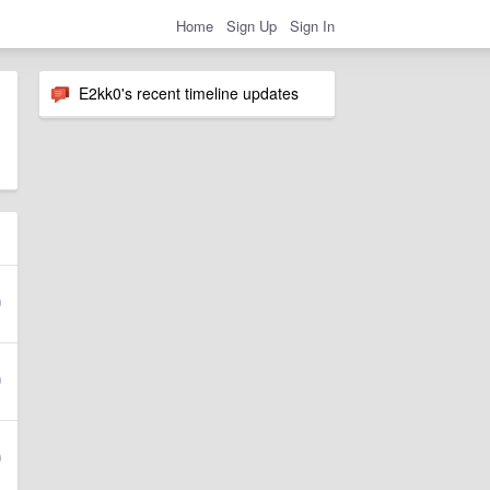
Home
Sign Up
Sign In
E2kk0's recent timeline updates