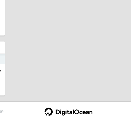
5
k
ge