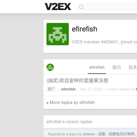
efirefish
V2EX member #453601, joined on
efirefish
提问
技术
(抽奖)卖自家种的爱媛果冻橙
推广
•
efirefish
•
Nov 27, 2025
• Lastly replied by
More topics by efirefish
»
efirefish's recent replies
Replied to a topic by
shanex
成都
成都租房好难啊
›
›