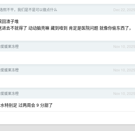
洛熙不平，我们是不是可以做点什么
Dec 22, 202
滚回渣子堆
送进去不就得了 动动脑壳嘛 藏到噎到 肯定是医院问题 就像你偷东西了，
的爱媛果冻橙
Nov 10, 202
的爱媛果冻橙
Nov 10, 202
的爱媛果冻橙
Nov 10, 202
汁水特别足 过两周会 9 分甜了