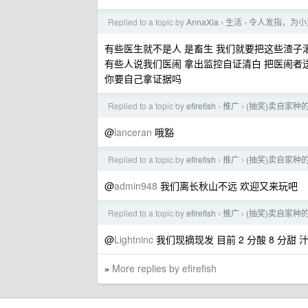
Replied to a topic by
AnnaXia
生活
令人发指，为小
›
›
有些医生就不是人 是畜生 我们就要把这些渣子
有些人说我们医闹 拿出监控自证清白 把医闹者
你要自己拿证据吗
Replied to a topic by
efirefish
推广
(抽奖)卖自家种
›
›
@
lanceran
哦豁
Replied to a topic by
efirefish
推广
(抽奖)卖自家种
›
›
@
admin948
我们离长秋山不远 欢迎又来玩吧
Replied to a topic by
efirefish
推广
(抽奖)卖自家种
›
›
@
Lightninc
我们现摘现发 目前 2 分酸 8 分甜 
More replies by efirefish
»