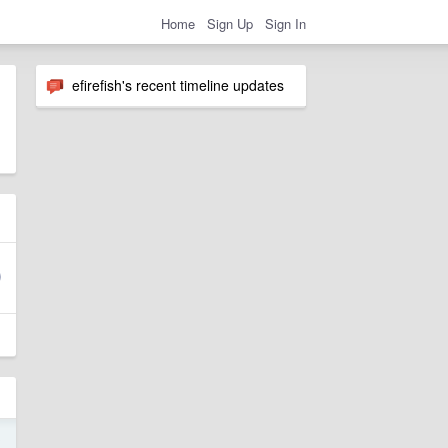
Home
Sign Up
Sign In
efirefish's recent timeline updates
3