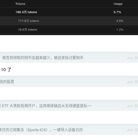
面，靠签到领取的铜币会越来越少，被迫发帖讨要铜币
Jun 2
10 了
倍的股票
Jun 2
5”股票 ETF 大笑脸低佣开户，这周继续抽迈从无线键盘鼠标~~
Jun 2
日历订阅集合（Sports-ICS），一键导入设备日历
Jun 1