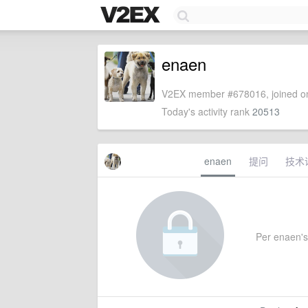
enaen
V2EX member #678016, joined on
Today's activity rank
20513
enaen
提问
技术
Per enaen's 