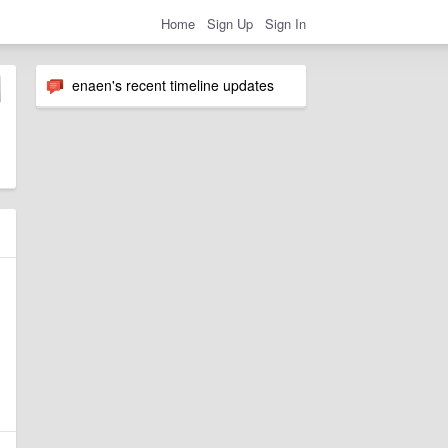
Home
Sign Up
Sign In
enaen's recent timeline updates