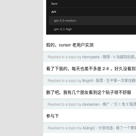
假的，cursor 老用户实测
Replied to a topic by
Henryable
随想
V 站越到后
›
›
看了下我的，每天也差不多是 2-6 ，好久没看到 
Replied to a topic by
Brightt
股票
生平第一次拿住翻
›
›
删了吧。我有几个朋友看到这个贴子很不舒服
Replied to a topic by
daxiaolian
推广
“万 1 免 
›
›
参与下
Replied to a topic by
AQingC
分享创造
做了一个赛事
›
›