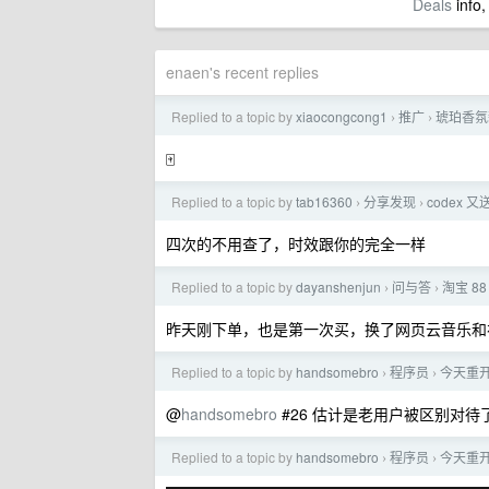
Deals
info,
enaen's recent replies
Replied to a topic by
xiaocongcong1
推广
琥珀香氛
›
›
🀄️
Replied to a topic by
tab16360
分享发现
codex 
›
›
四次的不用查了，时效跟你的完全一样
Replied to a topic by
dayanshenjun
问与答
淘宝 
›
›
昨天刚下单，也是第一次买，换了网页云音乐和
Replied to a topic by
handsomebro
程序员
今天重开了
›
›
@
handsomebro
#26 估计是老用户被区别对待
Replied to a topic by
handsomebro
程序员
今天重开了
›
›