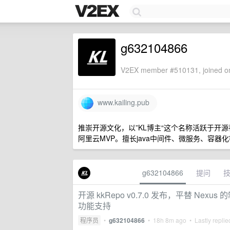
g632104866
V2EX member #510131, joined on
www.kailing.pub
推崇开源文化，以”KL博主“这个名称活跃于开源社区，码云
阿里云MVP。擅长java中间件、微服务、容器
g632104866
提问
开源 kkRepo v0.7.0 发布，平替 
功能支持
程序员
•
g632104866
•
18h 8m ago
• Lastly repli