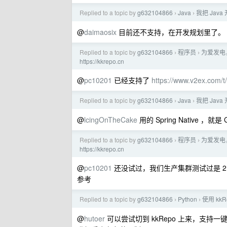
Replied to a topic by
g632104866
Java
我把 Java
›
›
@
daimaosix
目前还不支持，在开发规划里了。
Replied to a topic by
g632104866
程序员
为爱发电
›
›
https://kkrepo.cn
@
pc10201
已经支持了
https://www.v2ex.com/
Replied to a topic by
g632104866
Java
我把 Java
›
›
@
lcingOnTheCake
用的 Spring Native ，就是 
Replied to a topic by
g632104866
程序员
为爱发电
›
›
https://kkrepo.cn
@
pc10201
还没试过，我们生产集群测试过是 2 个 p
参考
Replied to a topic by
g632104866
Python
使用 kkR
›
›
@
hutoer
可以尝试切到 kkRepo 上来，支持