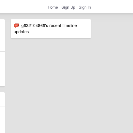
Home
Sign Up
Sign In
g632104866's recent timeline
updates
，