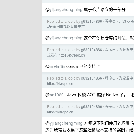
@
yijiangchengming
属于仓库语义的一部分
Replied to a topic by
g632104866
程序员
开源 kk
›
›
+安全扫描策略功能支持
@
yijiangchengming
这个在创建仓库的时候，就
Replied to a topic by
g632104866
程序员
为爱发电
›
›
式发布 https://kkrepo.cn
@
mMartin
conda 已经支持了
Replied to a topic by
g632104866
程序员
为爱发电
›
›
https://kkrepo.cn
@
pc10201
Java 也能 AOT 编译 Native 了
Replied to a topic by
g632104866
程序员
为爱发电
›
›
https://kkrepo.cn
@
yijiangchengming
方便说下你们使用的场景吗？是
少？我需要收集下这些迁移版本支持的案例，给