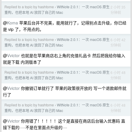
Replied to a topic by hashtome
WitNote 2.0.1：一次 macOS 原生
2 小时 35
›
分钟前
重构，也把本地 AI 放回了自己的 Mac
@
Koma
苹果后台并不完美，能用就行了，记得别点击升级，你已经
是 vip 了，不用点的。
Replied to a topic by hashtome
WitNote 2.0.1：一次 macOS 原生
6 小时 42
›
分钟前
重构，也把本地 AI 放回了自己的 Mac
@
Vvictor
也就是在苹果商店右上角的充值礼品卡 然后把我给你输入
就是下载 内测版本了
Replied to a topic by hashtome
WitNote 2.0.1：一次 macOS 原生
6 小时 48
›
分钟前
重构，也把本地 AI 放回了自己的 Mac
@
Vvictor
你撤销订单就行了 苹果的政策很开放的 写一个退款邮件就
行了
Replied to a topic by hashtome
WitNote 2.0.1：一次 macOS 原生
6 小时 48
›
分钟前
重构，也把本地 AI 放回了自己的 Mac
@
Vvictor
你用错了！！！！！这个是直接在商店后台输入优惠码 直
接下载的·····不是在里面点升级的····