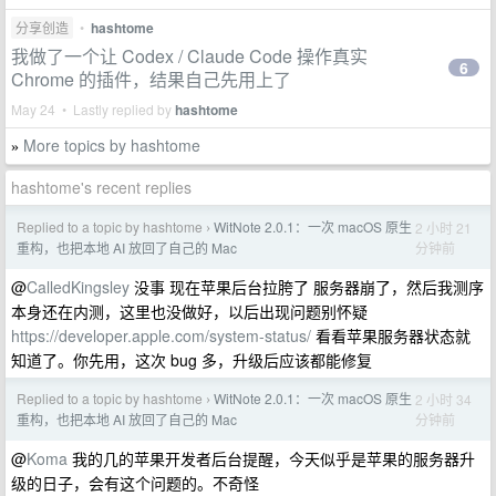
分享创造
•
hashtome
我做了一个让 Codex / Claude Code 操作真实
6
Chrome 的插件，结果自己先用上了
May 24 • Lastly replied by
hashtome
More topics by hashtome
»
hashtome's recent replies
Replied to a topic by hashtome
WitNote 2.0.1：一次 macOS 原生
2 小时 21
›
分钟前
重构，也把本地 AI 放回了自己的 Mac
@
CalledKingsley
没事 现在苹果后台拉胯了 服务器崩了，然后我测序
本身还在内测，这里也没做好，以后出现问题别怀疑
https://developer.apple.com/system-status/
看看苹果服务器状态就
知道了。你先用，这次 bug 多，升级后应该都能修复
Replied to a topic by hashtome
WitNote 2.0.1：一次 macOS 原生
2 小时 34
›
分钟前
重构，也把本地 AI 放回了自己的 Mac
@
Koma
我的几的苹果开发者后台提醒，今天似乎是苹果的服务器升
级的日子，会有这个问题的。不奇怪