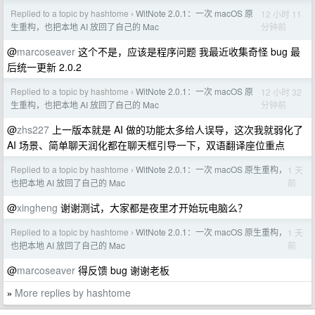
Replied to a topic by hashtome
WitNote 2.0.1：一次 macOS 原
12 小时 11
›
分钟前
生重构，也把本地 AI 放回了自己的 Mac
@
marcoseaver
这个不是，应该是程序问题 我最近收集奇怪 bug 最
后统一更新 2.0.2
Replied to a topic by hashtome
WitNote 2.0.1：一次 macOS 原
12 小时 32
›
分钟前
生重构，也把本地 AI 放回了自己的 Mac
@
zhs227
上一版本就是 AI 做的功能太多给人误导，这次我就弱化了
AI 场景、简单聊天润化都在聊天框引导一下，双语翻译座位重点
Replied to a topic by hashtome
WitNote 2.0.1：一次 macOS 原生重构，
1 天
›
前
也把本地 AI 放回了自己的 Mac
@
xingheng
谢谢测试，大家都是夜里才开始玩电脑么？
Replied to a topic by hashtome
WitNote 2.0.1：一次 macOS 原生重构，
1 天
›
前
也把本地 AI 放回了自己的 Mac
@
marcoseaver
得反馈 bug 谢谢老板
More replies by hashtome
»