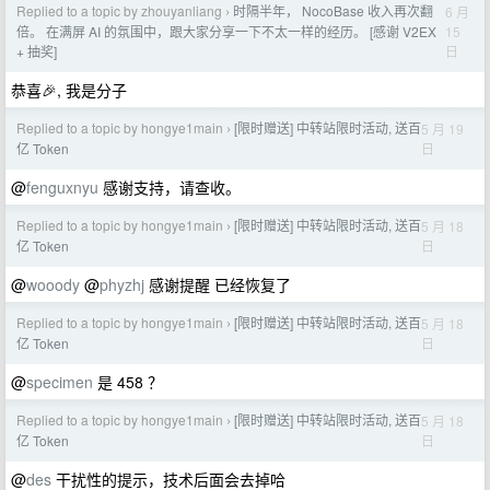
Replied to a topic by zhouyanliang
时隔半年， NocoBase 收入再次翻
6 月
›
15
倍。 在满屏 AI 的氛围中，跟大家分享一下不太一样的经历。 [感谢 V2EX
日
+ 抽奖]
恭喜🎉, 我是分子
Replied to a topic by hongye1main
[限时赠送] 中转站限时活动, 送百
5 月 19
›
日
亿 Token
@
fenguxnyu
感谢支持，请查收。
Replied to a topic by hongye1main
[限时赠送] 中转站限时活动, 送百
5 月 18
›
日
亿 Token
@
wooody
@
phyzhj
感谢提醒 已经恢复了
Replied to a topic by hongye1main
[限时赠送] 中转站限时活动, 送百
5 月 18
›
日
亿 Token
@
specimen
是 458 ？
Replied to a topic by hongye1main
[限时赠送] 中转站限时活动, 送百
5 月 18
›
日
亿 Token
@
des
干扰性的提示，技术后面会去掉哈