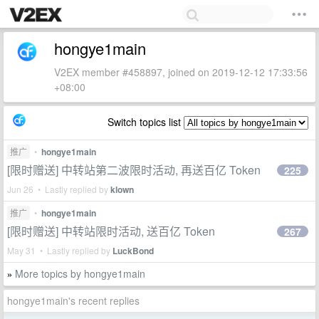
hongye1main
V2EX member #458897, joined on 2019-12-12 17:33:56
+08:00
Switch topics list
推广
•
hongye1main
[限时赠送] 中转站第二波限时活动, 再送百亿 Token
225
Jun 26 • Lastly replied by
klown
推广
•
hongye1main
[限时赠送] 中转站限时活动, 送百亿 Token
267
May 31 • Lastly replied by
LuckBond
More topics by hongye1main
»
hongye1main's recent replies