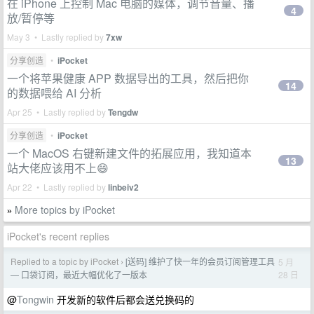
在 iPhone 上控制 Mac 电脑的媒体，调节音量、播
4
放/暂停等
May 3 • Lastly replied by
7xw
分享创造
•
iPocket
一个将苹果健康 APP 数据导出的工具，然后把你
14
的数据喂给 AI 分析
Apr 25 • Lastly replied by
Tengdw
分享创造
•
iPocket
一个 MacOS 右键新建文件的拓展应用，我知道本
13
站大佬应该用不上😄
Apr 22 • Lastly replied by
linbeiv2
More topics by iPocket
»
iPocket's recent replies
Replied to a topic by iPocket
[送码] 维护了快一年的会员订阅管理工具
5 月
›
28 日
— 口袋订阅，最近大幅优化了一版本
@
Tongwin
开发新的软件后都会送兑换码的