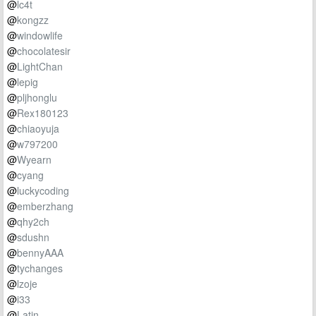
@
lc4t
@
kongzz
@
windowlife
@
chocolatesir
@
LightChan
@
lepig
@
pljhonglu
@
Rex180123
@
chiaoyuja
@
w797200
@
Wyearn
@
cyang
@
luckycoding
@
emberzhang
@
qhy2ch
@
sdushn
@
bennyAAA
@
tychanges
@
lzoje
@
i33
@
Latin