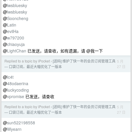
@
lwsbluesky
@
lwsbluesky
@
Sooncheng
@
Latin
@
evilHa
@
w797200
@
chiaoyuja
@
LightChan
已发送，请查收，如有遗漏，请 @我一下
Replied to a topic by iPocket
[送码] 维护了快一年的会员订阅管理工具
5 月
›
27 日
— 口袋订阅，最近大幅优化了一版本
@
lc4t
@
48odaerina
@
luckycoding
@
vpromise
已发送，请查收
Replied to a topic by iPocket
[送码] 维护了快一年的会员订阅管理工具
5 月
›
27 日
— 口袋订阅，最近大幅优化了一版本
@
sun522198558
@
Wyearn