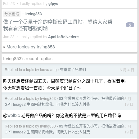
Feb 23 • Lastly replied by
gfpyc
分享创造
•
Irving853
做了一个尽量干净的摩斯密码工具站，想请大家帮
5
我看看还有哪些问题
Jan 28 • Lastly replied by
Apol1oBelvedere
More topics by Irving853
»
Irving853's recent replies
Replied to a topic by laoyutang
有重置了兄弟们
6 月 4 日
›
昨天还想着还剩四五天，周额度只剩百分之四十几了，得省着用。
今天就想着唱一首歌：今天是个好日子～
Replied to a topic by Irving853
03 年做独立开发的小哥，把他最近做的
5 月
›
19 日
GPT Image2 生图网站扔给我，问我为什么没人付费
@
wolf3c
老哥做产品的吗？你这说的不就是典型的用户路径吗
Replied to a topic by Irving853
03 年做独立开发的小哥，把他最近做的
5 月
›
19 日
GPT Image2 生图网站扔给我，问我为什么没人付费