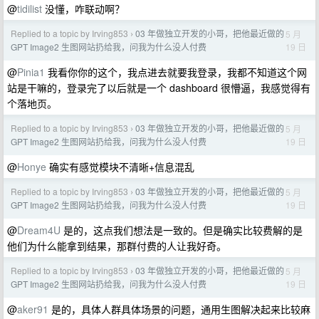
@
tidilist
没懂，咋联动啊？
Replied to a topic by Irving853
03 年做独立开发的小哥，把他最近做的
5 月
›
19 日
GPT Image2 生图网站扔给我，问我为什么没人付费
@
Pinia1
我看你你的这个，我点进去就要我登录，我都不知道这个网
站是干嘛的，登录完了以后就是一个 dashboard 很懵逼，我感觉得有
个落地页。
Replied to a topic by Irving853
03 年做独立开发的小哥，把他最近做的
5 月
›
19 日
GPT Image2 生图网站扔给我，问我为什么没人付费
@
Honye
确实有感觉模块不清晰+信息混乱
Replied to a topic by Irving853
03 年做独立开发的小哥，把他最近做的
5 月
›
19 日
GPT Image2 生图网站扔给我，问我为什么没人付费
@
Dream4U
是的，这点我们想法是一致的。但是确实比较费解的是
他们为什么能拿到结果，那群付费的人让我好奇。
Replied to a topic by Irving853
03 年做独立开发的小哥，把他最近做的
5 月
›
19 日
GPT Image2 生图网站扔给我，问我为什么没人付费
@
aker91
是的，具体人群具体场景的问题，通用生图解决起来比较麻