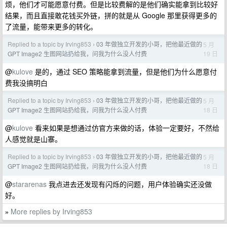
烦，他们才可能愿意付费。但是比较费解的是他们确实能拿到比较好
结果，而且直接敢花钱买外链，拼的就是从 Google 那里获得更多的
了流量，能带来更多的转化。
Replied to a topic by Irving853
03 年做独立开发的小哥，把他最近做的
5 月
›
19 日
GPT Image2 生图网站扔给我，问我为什么没人付费
@
kulove
是的，通过 SEO 策略能拿到流量，但是他们为什么愿意付
费我没搞明白
Replied to a topic by Irving853
03 年做独立开发的小哥，把他最近做的
5 月
›
18 日
GPT Image2 生图网站扔给我，问我为什么没人付费
@
kulove
看来如果是想通过仿官方来做的话，体验一定要好，不然给
人感觉就是山寨。
Replied to a topic by Irving853
03 年做独立开发的小哥，把他最近做的
5 月
›
18 日
GPT Image2 生图网站扔给我，问我为什么没人付费
@
stararenas
我点进去还发现有闪烁的问题，用户体验确实还没做
好。
More replies by Irving853
»