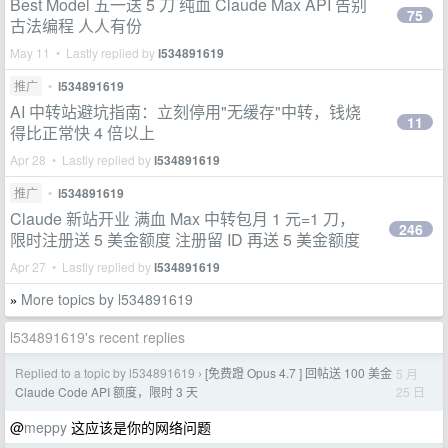
Best Model 五一送 5 刀 纯血 Claude Max API 告别
75
古法编程 人人有份
May 11 • Lastly replied by
l534891619
推广
•
l534891619
AI 中转站避坑指南：立刻停用"无缓存"中转，钱烧
11
得比正常快 4 倍以上
Apr 28 • Lastly replied by
l534891619
推广
•
l534891619
Claude 新站开业 满血 Max 中转包月 1 元=1 刀，
246
限时注册送 5 美金额度 注册留 ID 再送 5 美金额度
Apr 27 • Lastly replied by
l534891619
More topics by l534891619
»
l534891619's recent replies
Replied to a topic by l534891619
[免费蹬 Opus 4.7 ] 回帖送 100 美金
5 月
›
25 日
Claude Code API 额度，限时 3 天
@
meppy
这应该是你的网络问题