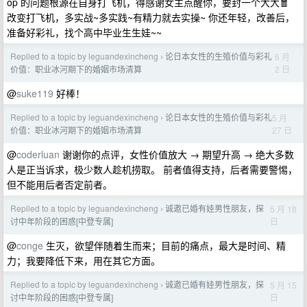
op 的问题根源在自身打飞机，得感谢女主点醒你，要封一个大大🧧
改变打飞机，多实战~多实践~有精力就去实操~ 你还年轻，改善后，
准备好彩礼，找个高中毕业生生娃~~
Replied to a topic by leguandexincheng
论日本女性的生殖价值与彩礼
6 月
›
2 日
价值：职业冰河期下的婚姻市场清算
@
suke119
好棒！
Replied to a topic by leguandexincheng
论日本女性的生殖价值与彩礼
5 月
›
27 日
价值：职业冰河期下的婚姻市场清算
@
coderluan
谢谢你的点评，女性价值放大 → 期望升高 → 绝大多数
人是正当诉求，极少数人趁机捞取。 前者值得支持，后者需要警惕，
但不能用后者否定前者。
Replied to a topic by leguandexincheng
诚邀已婚有娃男性朋友，探
5 月 18
›
日
讨中年阶段的困惑[中登专属]
@
conge
生灭，欲望伴随着生而来；目前的痛点，最大是时间、精
力；我要降低下来，用在其它方面。
Replied to a topic by leguandexincheng
诚邀已婚有娃男性朋友，探
5 月 15
›
日
讨中年阶段的困惑[中登专属]