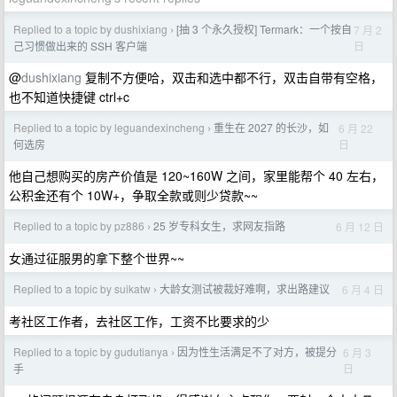
Replied to a topic by dushixiang
[抽 3 个永久授权] Termark：一个按自
7 月 2
›
日
己习惯做出来的 SSH 客户端
@
dushixiang
复制不方便哈，双击和选中都不行，双击自带有空格，
也不知道快捷键 ctrl+c
Replied to a topic by leguandexincheng
重生在 2027 的长沙，如
6 月 22
›
日
何选房
他自己想购买的房产价值是 120~160W 之间，家里能帮个 40 左右，
公积金还有个 10W+，争取全款或则少贷款~~
Replied to a topic by pz886
25 岁专科女生，求网友指路
6 月 12 日
›
女通过征服男的拿下整个世界~~
Replied to a topic by suikatw
大龄女测试被裁好难啊，求出路建议
6 月 4 日
›
考社区工作者，去社区工作，工资不比要求的少
Replied to a topic by gudutianya
因为性生活满足不了对方，被提分
6 月 3
›
日
手