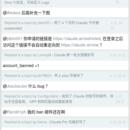
日
Dino 小恐龙，可自定义 Logo
@
Aixiaoa
后面补充一下图
Replied to a topic by yibin001
用了 4 个月的 Claude 今天被
6 月 28
›
日
suspended
@
yibin001
你申请的链接是
https://claude.ai/restricted
, 在登录之后
访问这个链接不会自动重定向到
https://claude.ai/new
？
Replied to a topic by LonelyM
Claude 新一轮大规模封号
6 月 28 日
›
account_banned +1
Replied to a topic by pk78823
早上 plus 号被杀了
6 月 28 日
›
@
JoeJoeJoe
什么 bug ？
Replied to a topic by Configuration
收到了 Claude 封账号的邮件，但
6 月
›
28 日
似乎还是能用， APP 和网页版目前都能使用
@
Rand01ph
我的 ban 邮件还在啊
Replied to a topic by Keine
Claude Pro 也被封号了
6 月 28 日
›