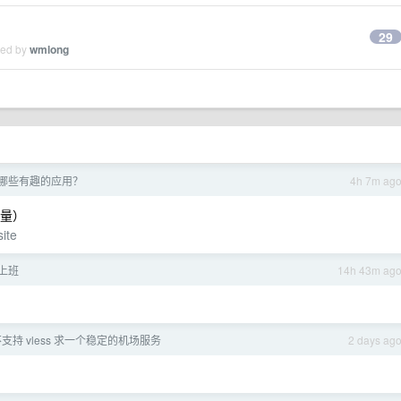
29
ied by
wmlong
 了哪些有趣的应用？
4h 7m ag
费流量）
ite
上班
14h 43m ag
生不支持 vless 求一个稳定的机场服务
2 days ag