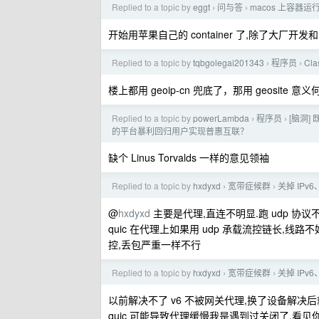
Replied to a topic by
eggt
问与答
macos 上容器
›
›
开始用苹果自己的 container 了,除了大厂
Replied to a topic by
tqbgolegai201343
程序员
Cl
›
›
楼上都用 geoip-cn 兜底了，那用 geosite 意
Replied to a topic by
powerLambda
程序员
[脑洞]
›
›
的平台暴利回归用户实现普惠互联？
缺个 Linus Torvalds 一样的意见领袖
Replied to a topic by
hxdyxd
宽带症候群
关掉 IP
›
›
@
hxdyxd
主要是代理,直连不明显.跑 udp 协
quic 在代理上如果用 udp 承载流控链长,线路不
控,丢包严重一样不行
Replied to a topic by
hxdyxd
宽带症候群
关掉 IP
›
›
以前解决不了 v6 不被网关代理,换了设备解决
quic 可能导致代理缓慢我是遇到过关闭了,看