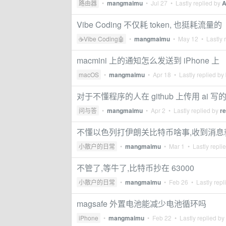
路由器
•
mangmaimu
•
Jul 27
• Lastly replied by
A
Vibe Coding 不仅耗 token, 也挺耗流量的
☕Vibe Coding🤖
•
mangmaimu
•
May 12
• Lastly 
macmini 上的通知怎么发送到 iPhone 上
macOS
•
mangmaimu
•
Apr 18
• Lastly replied by
对于不懂程序的人在 github 上传用 ai
问与答
•
mangmaimu
•
Apr 2
• Lastly replied by
r
不懂以色列打伊朗关比特币啥事,收到消息
小散户的日常
•
mangmaimu
•
Mar 1
• Lastly repli
不管了,等牛了,比特币抄在 63000
小散户的日常
•
mangmaimu
•
Feb 26
• Lastly repl
magsafe 外置电池能减少电池循环吗
iPhone
•
mangmaimu
•
Feb 22
• Lastly replied by