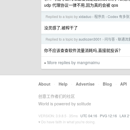
udp 代理协议一律不用,因为真的会被 qos
Replied to a topic by
xidaduo
程序员
Codex 有
›
›
没灵感了,被榨干了
Replied to a topic by
audiozen3001
问与答
联通流
›
›
你不应该查查软件流量消耗吗,直接就投诉？
More replies by mangmaimu
»
About
·
Help
·
Advertise
·
Blog
·
API
创意工作者们的社区
World is powered by solitude
VERSION: 3.9.8.5 · 35ms ·
UTC 04:16
·
PVG 12:16
·
LAX 2
♥ Do have faith in what you're doing.