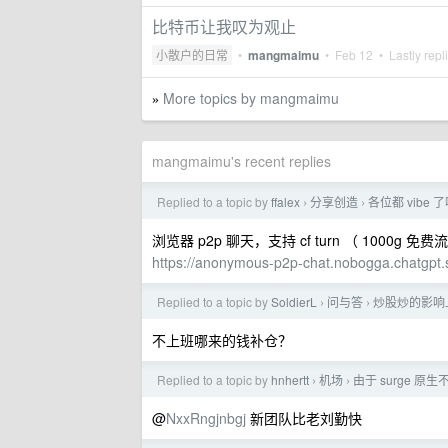
比特币让我叹为观止
小散户的日常
•
mangmaimu
•
Feb 12
• Lastly repl
More topics by mangmaimu
»
mangmaimu's recent replies
Replied to a topic by
ffalex
分享创造
各位都 vibe
›
›
浏览器 p2p 聊天，支持 cf turn （ 1000g 免
https://anonymous-p2p-chat.nobogga.chatgpt.s
Replied to a topic by
SoldierL
问与答
炒股炒的影响
›
›
不上班哪来的钱补仓？
Replied to a topic by
hnhertt
机场
由于 surge 原
›
›
@
NxxRngjnbgj
新团队比老刘勤快