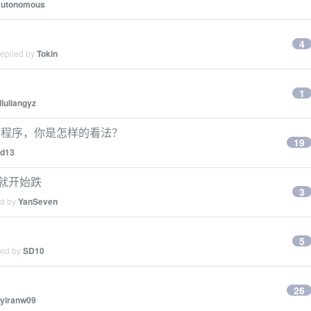
utonomous
4
replied by
Tokin
1
liuliangyz
 写的程序，你是怎样的看法？
19
ed13
就开始跌
3
ed by
YanSeven
5
ied by
SD10
26
yiranw09