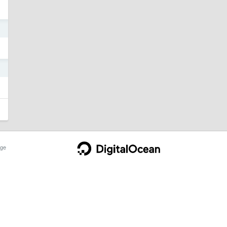
0
0
ge