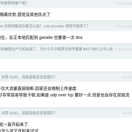
运行时推荐用哪个呢？
3 days ag
开发和隔离优势,感觉没其他优点了
ash 的规则集现在都怎么选？ rule-provider 感觉不够用了？
3 days ag
义何在，反正本地匹配到 geosite 也要查一次 dns
 既然编程生产力如此高了，为什么不众程序员协作重建 BAT/TMD 让中心化
4 days ag
v6、封禁 QUIC，到底是稳妥还是摆烂？
Jul 3
议不仅大流量直接阻断,回家还会限制上传速度.
好非常容易导致卡顿,如果是 udp over tcp 要好一点,但是也会存在双层流
v6、封禁 QUIC，到底是稳妥还是摆烂？
Jul 3
后就一直开起来了.
见你怎么说又开起来试试