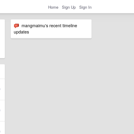
Home
Sign Up
Sign In
mangmaimu's recent timeline
updates