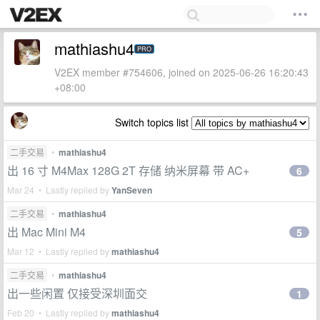
mathiashu4
PRO
V2EX member #754606, joined on 2025-06-26 16:20:43
+08:00
Switch topics list
二手交易
•
mathiashu4
出 16 寸 M4Max 128G 2T 存储 纳米屏幕 带 AC+
6
Mar 24 • Lastly replied by
YanSeven
二手交易
•
mathiashu4
出 Mac Mini M4
5
Mar 12 • Lastly replied by
mathiashu4
二手交易
•
mathiashu4
出一些闲置 仅接受深圳面交
1
Feb 20 • Lastly replied by
mathiashu4