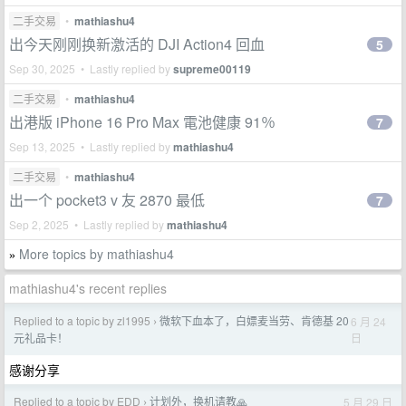
二手交易
•
mathiashu4
出今天刚刚换新激活的 DJI Action4 回血
5
Sep 30, 2025 • Lastly replied by
supreme00119
二手交易
•
mathiashu4
出港版 iPhone 16 Pro Max 電池健康 91％
7
Sep 13, 2025 • Lastly replied by
mathiashu4
二手交易
•
mathiashu4
出一个 pocket3 v 友 2870 最低
7
Sep 2, 2025 • Lastly replied by
mathiashu4
More topics by mathiashu4
»
mathiashu4's recent replies
Replied to a topic by zl1995
微软下血本了，白嫖麦当劳、肯德基 20
6 月 24
›
日
元礼品卡！
感谢分享
Replied to a topic by EDD
计划外，换机请教🙏
5 月 29 日
›