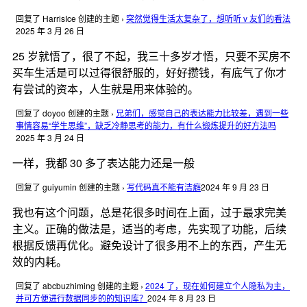
回复了 HarrisIce 创建的主题
›
突然觉得生活太复杂了，想听听 v 友们的看法
2025 年 3 月 26 日
25 岁就悟了，很了不起，我三十多岁才悟，只要不买房不
买车生活是可以过得很舒服的，好好攒钱，有底气了你才
有尝试的资本，人生就是用来体验的。
回复了 doyoo 创建的主题
›
兄弟们，感觉自己的表达能力比较差，遇到一些
事情容易“学生思维”，缺乏冷静思考的能力，有什么锻炼提升的好方法吗
2025 年 3 月 24 日
一样，我都 30 多了表达能力还是一般
回复了 guiyumin 创建的主题
›
写代码真不能有洁癖
2024 年 9 月 23 日
我也有这个问题，总是花很多时间在上面，过于最求完美
主义。正确的做法是，适当的考虑，先实现了功能，后续
根据反馈再优化。避免设计了很多用不上的东西，产生无
效的内耗。
回复了 abcbuzhiming 创建的主题
›
2024 了，现在如何建立个人隐私为主，
并可方便进行数据同步的的知识库？
2024 年 8 月 23 日