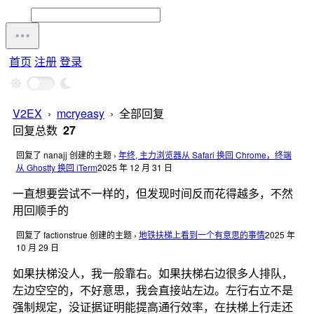
首页
注册
登录
V2EX
›
mcryeasy
›
全部回复
回复总数
27
回复了 nanajj 创建的主题
›
年终, 主力浏览器从 Safari 换回 Chrome，终端
从 Ghostty 换回 iTerm
2025 年 12 月 31 日
一直想要尝试不一样的，但发现时间反而花得越多，不然
用回顺手的
回复了 factionstrue 创建的主题
›
地铁扶梯上看到一个有意思的事情
2025 年
10 月 29 日
如果扶梯没人，我一般靠右。如果扶梯右边很多人排队，
左边空空的，不好意思，我会直接站左边。左行右立不是
强制规定，没证据证明能提高通行效率，在扶梯上行走还