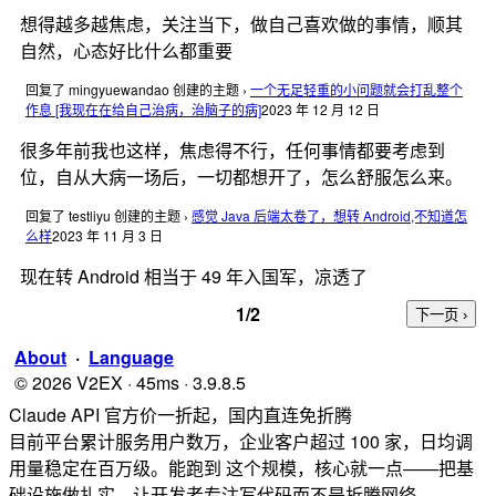
想得越多越焦虑，关注当下，做自己喜欢做的事情，顺其
自然，心态好比什么都重要
回复了 mingyuewandao 创建的主题
›
一个无足轻重的小问题就会打乱整个
作息 [我现在在给自己治病，治脑子的病]
2023 年 12 月 12 日
很多年前我也这样，焦虑得不行，任何事情都要考虑到
位，自从大病一场后，一切都想开了，怎么舒服怎么来。
回复了 testliyu 创建的主题
›
感觉 Java 后端太卷了，想转 Android,不知道怎
么样
2023 年 11 月 3 日
现在转 Android 相当于 49 年入国军，凉透了
1/2
About
·
Language
© 2026 V2EX · 45ms · 3.9.8.5
Claude API 官方价一折起，国内直连免折腾
目前平台累计服务用户数万，企业客户超过 100 家，日均调
用量稳定在百万级。能跑到 这个规模，核心就一点——把基
础设施做扎实，让开发者专注写代码而不是折腾网络。