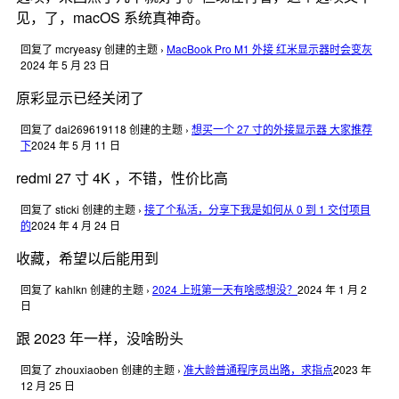
见，了，macOS 系统真神奇。
回复了 mcryeasy 创建的主题
›
MacBook Pro M1 外接 红米显示器时会变灰
2024 年 5 月 23 日
原彩显示已经关闭了
回复了 dai269619118 创建的主题
›
想买一个 27 寸的外接显示器 大家推荐
下
2024 年 5 月 11 日
redmi 27 寸 4K ，不错，性价比高
回复了 sticki 创建的主题
›
接了个私活，分享下我是如何从 0 到 1 交付项目
的
2024 年 4 月 24 日
收藏，希望以后能用到
回复了 kahlkn 创建的主题
›
2024 上班第一天有啥感想没？
2024 年 1 月 2
日
跟 2023 年一样，没啥盼头
回复了 zhouxiaoben 创建的主题
›
准大龄普通程序员出路，求指点
2023 年
12 月 25 日