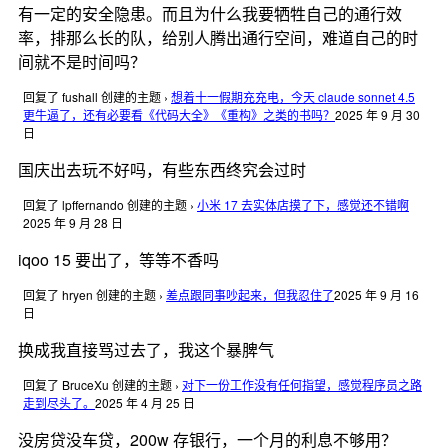
有一定的安全隐患。而且为什么我要牺牲自己的通行效
率，排那么长的队，给别人腾出通行空间，难道自己的时
间就不是时间吗？
回复了 fushall 创建的主题
›
想着十一假期充充电，今天 claude sonnet 4.5
更牛逼了，还有必要看《代码大全》《重构》之类的书吗？
2025 年 9 月 30
日
国庆出去玩不好吗，有些东西终究会过时
回复了 lpffernando 创建的主题
›
小米 17 去实体店摸了下，感觉还不错啊
2025 年 9 月 28 日
iqoo 15 要出了，等等不香吗
回复了 hryen 创建的主题
›
差点跟同事吵起来，但我忍住了
2025 年 9 月 16
日
换成我直接骂过去了，我这个暴脾气
回复了 BruceXu 创建的主题
›
对下一份工作没有任何指望，感觉程序员之路
走到尽头了。
2025 年 4 月 25 日
没房贷没车贷，200w 存银行，一个月的利息不够用？