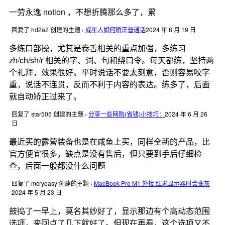
一劳永逸 notion ，不想折腾那么多了，累
回复了 hd2a2 创建的主题
›
成年人如何矫正普通话
2024 年 8 月 19 日
多练口部操，尤其是卷舌相关的重点加强，多练习
zh/ch/sh/r 相关的字、词、句和绕口令。每天都练，坚持两
个礼拜，效果很好。平时说话不要太刻意，否则容易咬字
重，说话不连贯，反而不利于内容的表达。练多了，后面
就自动矫正过来了。
回复了 star505 创建的主题
›
分享一些网购(省钱)小技巧：
2024 年 6 月 26
日
最近买的露营装备也是在咸鱼上买，同样全新的产品，比
官方便宜很多，缺点是没有售后，但只要到手后仔细检
查，后面一般都没什么问题
回复了 mcryeasy 创建的主题
›
MacBook Pro M1 外接 红米显示器时会变灰
2024 年 5 月 23 日
鼓捣了一早上，莫名其妙好了，显示那边有个高动态范围
选项，来回点了几下就好了。但现在再看，这个选项又不