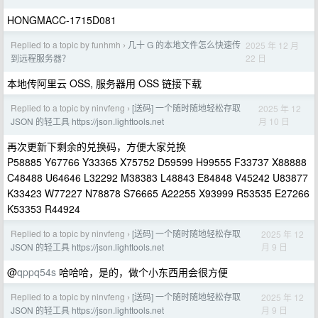
HONGMACC-1715D081
Replied to a topic by funhmh
几十 G 的本地文件怎么快速传
2025 年 12 月
›
22 日
到远程服务器？
本地传阿里云 OSS, 服务器用 OSS 链接下载
Replied to a topic by ninvfeng
[送码] 一个随时随地轻松存取
2025 年 12
›
月 10 日
JSON 的轻工具 https://json.lighttools.net
再次更新下剩余的兑换码，方便大家兑换
P58885 Y67766 Y33365 X75752 D59599 H99555 F33737 X88888
C48488 U64646 L32292 M38383 L48843 E84848 V45242 U83877
K33423 W77227 N78878 S76665 A22255 X93999 R53535 E27266
K53353 R44924
Replied to a topic by ninvfeng
[送码] 一个随时随地轻松存取
2025 年 12
›
月 9 日
JSON 的轻工具 https://json.lighttools.net
@
qppq54s
哈哈哈，是的，做个小东西用会很方便
Replied to a topic by ninvfeng
[送码] 一个随时随地轻松存取
2025 年 12
›
月 9 日
JSON 的轻工具 https://json.lighttools.net