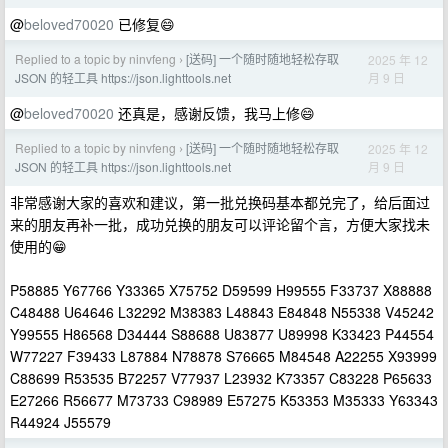
@
beloved70020
已修复😄
Replied to a topic by ninvfeng
[送码] 一个随时随地轻松存取
2025 年 12
›
月 9 日
JSON 的轻工具 https://json.lighttools.net
@
beloved70020
还真是，感谢反馈，我马上修😄
Replied to a topic by ninvfeng
[送码] 一个随时随地轻松存取
2025 年 12
›
月 9 日
JSON 的轻工具 https://json.lighttools.net
非常感谢大家的喜欢和建议，第一批兑换码基本都兑完了，给后面过
来的朋友再补一批，成功兑换的朋友可以评论留个言，方便大家找未
使用的😁
P58885 Y67766 Y33365 X75752 D59599 H99555 F33737 X88888
C48488 U64646 L32292 M38383 L48843 E84848 N55338 V45242
Y99555 H86568 D34444 S88688 U83877 U89998 K33423 P44554
W77227 F39433 L87884 N78878 S76665 M84548 A22255 X93999
C88699 R53535 B72257 V77937 L23932 K73357 C83228 P65633
E27266 R56677 M73733 C98989 E57275 K53353 M35333 Y63343
R44924 J55579