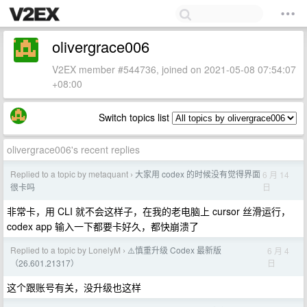
olivergrace006
V2EX member #544736, joined on 2021-05-08 07:54:07
+08:00
Switch topics list
olivergrace006's recent replies
Replied to a topic by metaquant
大家用 codex 的时候没有觉得界面
6 月 14
›
日
很卡吗
非常卡，用 CLI 就不会这样子，在我的老电脑上 cursor 丝滑运行，
codex app 输入一下都要卡好久，都快崩溃了
Replied to a topic by LonelyM
⚠️慎重升级 Codex 最新版
6 月 4
›
日
（26.601.21317）
这个跟账号有关，没升级也这样