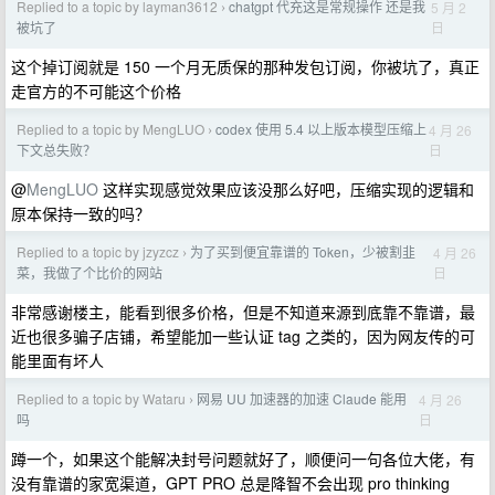
Replied to a topic by layman3612
chatgpt 代充这是常规操作 还是我
5 月 2
›
日
被坑了
这个掉订阅就是 150 一个月无质保的那种发包订阅，你被坑了，真正
走官方的不可能这个价格
Replied to a topic by MengLUO
codex 使用 5.4 以上版本模型压缩上
4 月 26
›
日
下文总失败？
@
MengLUO
这样实现感觉效果应该没那么好吧，压缩实现的逻辑和
原本保持一致的吗？
Replied to a topic by jzyzcz
为了买到便宜靠谱的 Token，少被割韭
4 月 26
›
日
菜，我做了个比价的网站
非常感谢楼主，能看到很多价格，但是不知道来源到底靠不靠谱，最
近也很多骗子店铺，希望能加一些认证 tag 之类的，因为网友传的可
能里面有坏人
Replied to a topic by Wataru
网易 UU 加速器的加速 Claude 能用
4 月 26
›
日
吗
蹲一个，如果这个能解决封号问题就好了，顺便问一句各位大佬，有
没有靠谱的家宽渠道，GPT PRO 总是降智不会出现 pro thinking