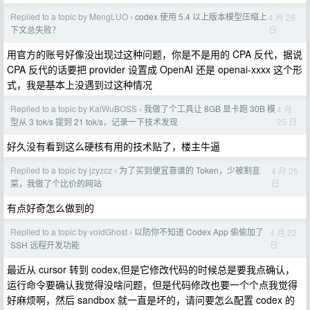
Replied to a topic by MengLUO
codex 使用 5.4 以上版本模型压缩上
4 月 26
›
日
下文总失败？
用官方的账号好像没出现过这种问题，你是不是用的 CPA 反代，据说
CPA 反代的话要把 provider 设置成 OpenAI 还是 openai-xxxx 这个形
式，我是基本上没遇到过这种情况
Replied to a topic by KaiWuBOSS
我做了个工具让 8GB 显卡跑 30B 模
4 月
›
25 日
型从 3 tok/s 提到 21 tok/s，记录一下技术发现
好久没有看到这么硬核有用的技术贴了，楼主牛逼
Replied to a topic by jzyzcz
为了买到便宜靠谱的 Token，少被割韭
4 月 25
›
日
菜，我做了个比价的网站
有点好奇怎么做到的
Replied to a topic by voidGhost
以防你不知道 Codex App 偷偷加了
4 月 22
›
日
SSH 远程开发功能
最近从 cursor 转到 codex,但是它修改代码的时候总是要我点确认，
运行命令要确认我觉得没啥问题，但是代码修改也要一个个点我觉得
好麻烦啊，然后 sandbox 就一直是坏的，请问要怎么配置 codex 的