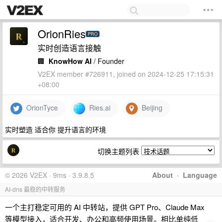
OrionRies
PRO
实时创造语言接触
🏢
KnowHow AI
/ Founder
V2EX member #726911, joined on 2024-12-25 17:15:31
+08:00
OrionTyce
Ries.ai
Beijing
实时塑造 适合你 提升语言的环境
切换主题列表
© 2026 V2EX · 9ms · 3.9.8.5
About
·
Language
AI-dns 最稳的中转服务
一个主打稳定可用的 AI 中转站，提供 GPT Pro、Claude Max
等模型接入，适合开发、办公和高频使用场景。相比单纯低