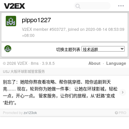
pippo1227
V2EX member #503727, joined on 2020-08-14 08:53:09
+08:00
切换主题列表
© 2026 V2EX · 8ms · 3.9.8.5
About
·
Language
USJ 大阪环球影城管家服务
别忘了：她陪你熬夜看攻略、帮你挑穿搭、陪你追剧到天
亮…… 现在，轮到你为她做一件事： 让她在环球影城，轻松
›
一点，开心一点。 管家服务，让你们的旅程，从“赶路”变成
“赴约”。
Promoted by
zx123ok
PRO