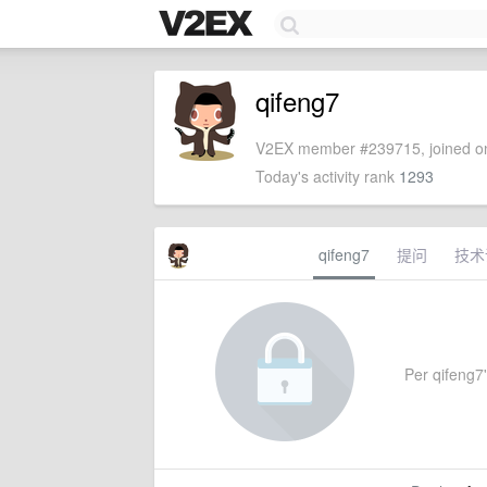
qifeng7
V2EX member #239715, joined on
Today's activity rank
1293
qifeng7
提问
技术
Per qifeng7'