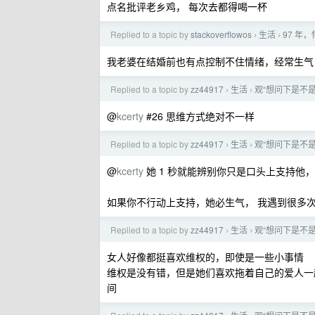
点名批评老乡鸡， 每次去都得喝一杯
Replied to a topic by
stackoverflowos
生活
97 年
›
›
我老婆在结婚前也有点控制不住情绪，经常生气
Replied to a topic by
zz44917
生活
观“想问下是不
›
›
@
kcerty
#26 思维方式绝对不一样
Replied to a topic by
zz44917
生活
观“想问下是不
›
›
@
kcerty
她 1 秒就能辨别你只是口头上支持他
如果你不行动上支持，她必生气， 我遇到很多次了.
Replied to a topic by
zz44917
生活
观“想问下是不
›
›
女人好像都挺喜欢维权的，即使是一些小事情
维权是没有错，但是她们喜欢拖着自己的爱人一
间