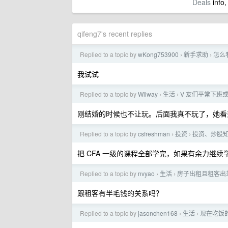
Deals
info,
qifeng7's recent replies
Replied to a topic by
wKong753900
新手求助
怎么
›
›
我试试
Replied to a topic by
Wliway
生活
V 友们平常下班
›
›
刚结婚的时候也不让玩。后面我真不玩了，她看
Replied to a topic by
csfreshman
投资
投资、炒股
›
›
把 CFA 一级的课程全部学完，如果有余力继续学
Replied to a topic by
nvyao
生活
房子出租且租客出
›
›
跟租客有半毛钱的关系吗？
Replied to a topic by
jasonchen168
生活
现在吃饭
›
›