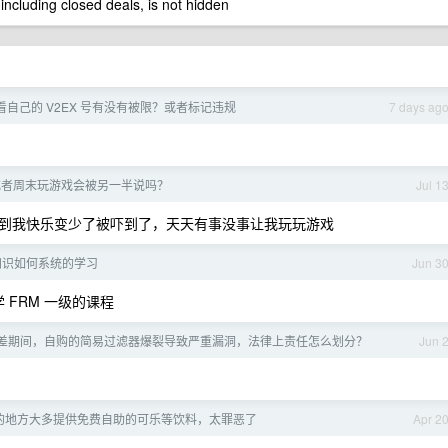
 including closed deals, is not hidden
看自己的 V2EX 号有没有被限？或者标记违规
7 days ag
或者周末玩游戏会被另一半说吗？
Jul 1
到我快乐变少了被吓到了，天天有事没事让我玩玩游戏
知识如何系统的学习
Jun 3
 FRM 一级的课程
差期间，自购的简易过滤器爆裂导致严重漏洞，法律上责任怎么划分？
Jun 
的地方大多提供免费自助的可乐等饮料，太罪恶了
Apr 2