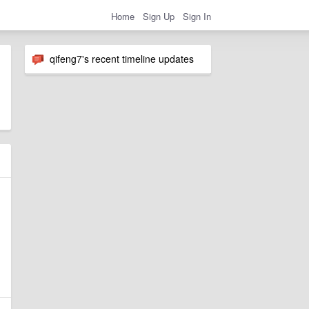
Home
Sign Up
Sign In
qifeng7's recent timeline updates