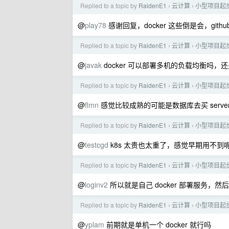
Replied to a topic by
RaidenE1
云计算
小型项目起
›
›
@
play78
感谢回复，docker 这些倒是会，gith
Replied to a topic by
RaidenE1
云计算
小型项目起
›
›
@
javak
docker 可以部署多机的负载均衡吗，还是
Replied to a topic by
RaidenE1
云计算
小型项目起
›
›
@
flmn
感觉比较成熟的可能是数据库去买 serverle
Replied to a topic by
RaidenE1
云计算
小型项目起
›
›
@
testcgd
k8s 太贵也太重了，感觉早期用不到呢，
Replied to a topic by
RaidenE1
云计算
小型项目起
›
›
@
loginv2
所以就是自己 docker 部署服务，然后数
Replied to a topic by
RaidenE1
云计算
小型项目起
›
›
@
yplam
前期就是单机一个 docker 就行吗