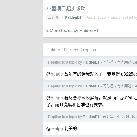
小型项目起步求助
云计算
•
RaidenE1
•
Apr 2, 2025
• Lastly replied 
More topics by RaidenE1
»
RaidenE1's recent replies
Replied to a topic by
RaidenE1
问与答
有人用过 Ge
›
›
@
huage
戴尔有的话我就入了，我觉得 u3225qe
Replied to a topic by
RaidenE1
问与答
有人用过 Ge
›
›
@
huage
我想要视网膜屏幕，就是 ppi 要 220 左右的
了。而且亮度和色准也有要求。
Replied to a topic by
RaidenE1
云计算
小型项目起
›
›
@
realpg
北美的