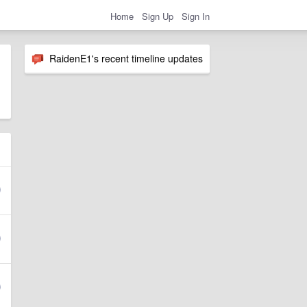
Home
Sign Up
Sign In
RaidenE1's recent timeline updates