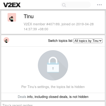
Tinu
V2EX member #407189, joined on 2019-04-28
14:37:39 +08:00
Switch topics list
Per Tinu's settings, the topics list is hidden
Deals
info, including closed deals, is not hidden
Tinu's recent replies