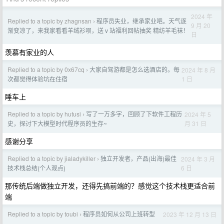
2024 年
Replied to a topic by zhagnsan
程序员失业，继承家业吧。天气逐
›
9 月 20
渐变凉了，来我家看看羊绒衫呗，送 v 站福利回帖抽奖 精纺羊毛袜！
日
羡慕有家业的人
Replied to a topic by 0x67cq
大家自驾游都是怎么选酒店的。每
2024 年 8 月
›
1 日
次都觉得体验坑在住宿
睡车上
Replied to a topic by hutusi
写了一万多字，回顾了下软件工程历
2024 年 5
›
月 31 日
史，探讨下大模型时代程序员的生存~
感谢分享
Replied to a topic by jialadykiller
独立开发者，产品(出海)最佳
2024 年 3 月
›
6 日
技术栈总结(个人观点)
那传统后端做独立开发，还得先搞前端的？感觉这个技术栈更适合前
端
Replied to a topic by toubi
程序员如何从公司上班转型
2023 年 12 月 13 日
›