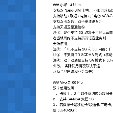
### 小米 14 Ultra：
支持双 Nano-SIM 卡槽， 不限运营商
支持移动 / 联通 / 电信 / 广电② 5G/4G
支持双卡双通，双卡高清语音④
支持天通卫星通信⑤
注①：是否支持 5G 取决于当地运
者当地网络不支持高清语音业务则
无法使用；
注②：广电不支持 2G 和 3G 网络
注③：不支持 TD-SCDMA 制式（移动 3
注④：双卡双通仅支持 SA 模式下 5G+5
业务， 实际使用情况取决于运
营商当地网络和业务部署；
### Vivo X100 Pro
双卡使用说明：
1 、卡槽 1 、2 可以任意切换为数据
2 、支持 SA/NSA 双模 5G ；
3 、若数据卡是移动卡/联通卡/广电卡，非数据
信 5G/4G/2G”；