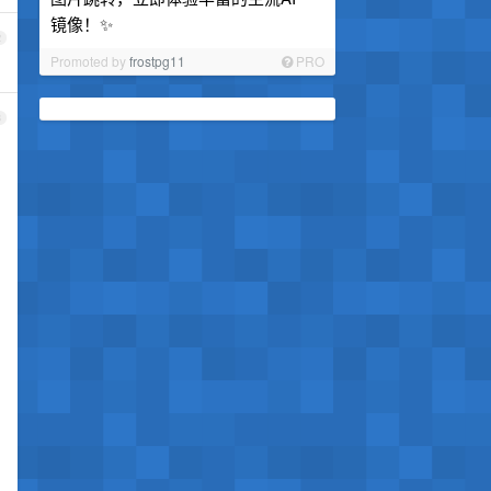
镜像！✨
2
Promoted by
frostpg11
PRO
3