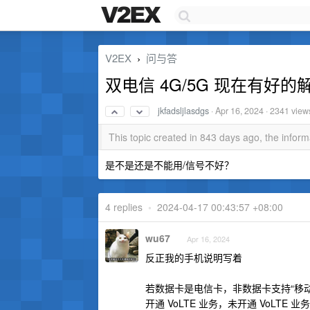
V2EX
问与答
›
双电信 4G/5G 现在有好
jkfadsljlasdgs
·
Apr 16, 2024
· 2341 view
This topic created in 843 days ago, the info
是不是还是不能用/信号不好？
4 replies
•
2024-04-17 00:43:57 +08:00
wu67
Apr 16, 2024
反正我的手机说明写着
若数据卡是电信卡，非数据卡支持“移动 5G/4
开通 VoLTE 业务，未开通 VoLTE