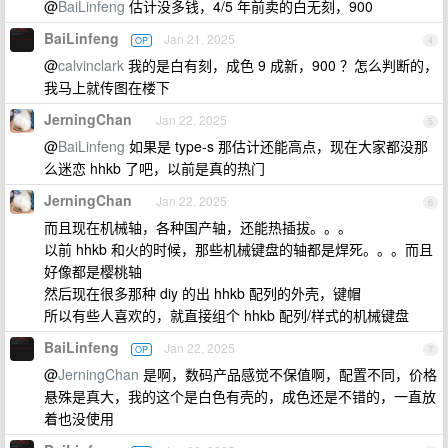
@
BaiLinfeng
估计没多钱，4/5 年前卖的白无刻，900
BaiLinfeng
Jan 21, 2025
OP
4
@
calvinclark
我的是白有刻，成色 9 成新，900 ？怎么判断的，
我马上就传图在楼下
JerningChan
Jan 22, 2025
5
@
BaiLinfeng
如果是 type-s 那估计还能高点，现在大家都没那
么迷恋 hhkb 了吧，以前是真的热门
JerningChan
Jan 22, 2025
6
而且现在机械轴，各种国产轴，还能热插拔。。。
以前 hhkb 和火的时候，那些机械键盘的轴都是焊死。。。而且
好像都是樱桃轴
然后现在很多那种 diy 的出 hhkb 配列的外壳，键帽
所以有些人喜欢的，就直接组个 hhkb 配列/样式的机械键盘
BaiLinfeng
Jan 22, 2025
OP
7
@
JerningChan
是啊，数码产品感觉不保值啊，配置不同，价格
悬殊是真大，我的这个是白色有壳的，成色还是不错的，一直放
着也没使用