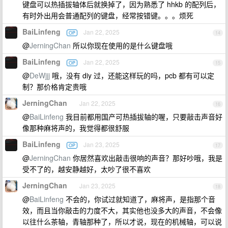
键盘可以热插拔轴体后就换掉了，因为熟悉了 hhkb 的配列后，
有时外出用会普通配列的键盘，经常按错键。。。烦死
BaiLinfeng
Jan 22, 2025
OP
14
@
JerningChan
所以你现在使用的是什么键盘哦
BaiLinfeng
Jan 22, 2025
OP
15
@
DeWjjj
哦，没有 diy 过，还能这样玩的吗，pcb 都有可以定
制？那价格肯定贵哦
JerningChan
Jan 22, 2025
16
@
BaiLinfeng
我目前都用国产可热插拔轴的喔，只要敲击声音好
像那种麻将声的，我觉得都很舒服
BaiLinfeng
Jan 23, 2025
OP
17
@
JerningChan
你居然喜欢出敲击很响的声音？那好吵哦，我是
受不了的，越安静越好，太吵了很不喜欢
JerningChan
Jan 23, 2025
18
@
BaiLinfeng
不会的，你试过就知道了，麻将声，是指那个音
效，而且当你敲击的力度不大，其实他也没多大的声音，不会像
以往什么茶轴，青轴那种了，所以才说，现在的机械轴，可以说