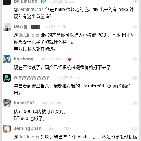
BaiLinfeng
Jan 22, 2025
OP
8
@
JerningChan
但是 hhkb 很轻巧的哦。diy 出来的有 hhkb 外
观？有这个重量吗？
DeWjjj
Jan 22, 2025
PRO
9
@
BaiLinfeng
diy 的产品你可以选大小按键 PCB ，基本上国内
你想要什么样子的就什么样子。
电池接多大都有的选。
halzhang
Jan 22, 2025
1
10
现在不值钱了，国产已经把机械键盘价格打下来了
wryyyyyyyyyyyy
Jan 22, 2025
11
每当看到键盘相关，我都推荐我的 niz micro84. 😄 真的很好
用。
haha1903
Jan 22, 2025
12
估计 500 以内就可以买到。
BT 900 也够了。
JerningChan
Jan 22, 2025
13
@
BaiLinfeng
对啊，我当年 3 个 hhkb 。。。不过也是发现机械