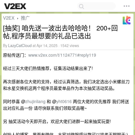
V2EX
推广
›
[抽奖] 咱先送一波出去哈哈哈！ 200+回
帖,程序员最想要的礼品已选出
By
LazyCatCloud
at Apr 14, 2025 · 1542 views
原帖传送门：
www.v2ex.com/t/1124771#reply119
经过三天大佬们热情推荐，征集活动结果出来了!
再次感谢各位大佬的支持，经过认真筛选，我们决定选出小米螺丝刀
和水星交换机这两个程序员最爱单品作为本次抽奖活动奖品。
同时恭喜 @
zhujinliang
和 @
yht0616
两位大佬的优先推荐 我们将送
出对应礼品一份 请尽快联系我们领取奖品喔~
另 抽奖活动今天即开启，欢迎大佬们进群一起来抽奖玩耍!
创始人的博客，里面有微信，大家对微服感兴趣可以找老王聊聊天:)