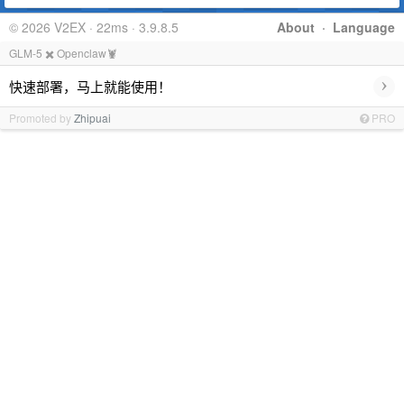
© 2026 V2EX · 22ms · 3.9.8.5
About
·
Language
GLM-5 ✖️ Openclaw🦞
›
快速部署，马上就能使用！
Promoted by
Zhipuai
PRO