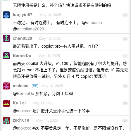
无限使用指是什么，补全吗？快速请求不是有限制的吗
luojiyin87
May 10, 2025
25
不稳定， 有时连得上， 有时连不上。 @
mmdsun
@
enchilada2020
chen0520
May 10, 2025
26
最近看到出了，copilot pro+有人用过把，咋样？
BernieDu
May 10, 2025
27
前两天 copilot 大升级，v1.100 ，智能程度有了很大的提升，感
觉跟 cursor 不相上下了，但是速度仍然很慢，但考虑 10 美元无
限量还是值得一试的，另外 6 月 4 号 copilot 要涨价
mokecc
May 10, 2025
OP
28
@
BernieDu
那抓紧，订阅 1 年😂
KuiLei
May 11, 2025
29
@
mokecc
嗯？把开关去掉手动选一下的事
zed1018
May 11, 2025
30
@
mokecc
#26 不要着急定一年，不是涨价，是不限量没有了，